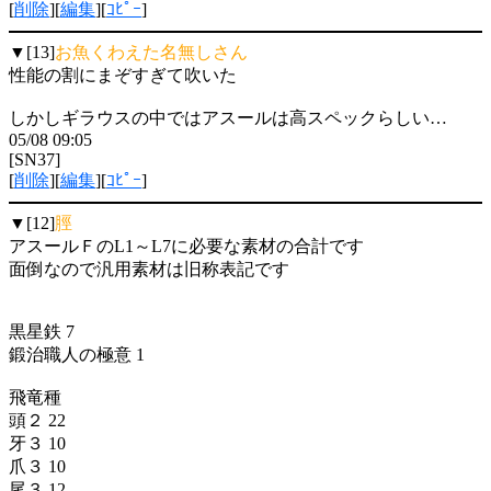
[
削除
][
編集
][
ｺﾋﾟｰ
]
▼[13]
お魚くわえた名無しさん
性能の割にまぞすぎて吹いた
しかしギラウスの中ではアスールは高スペックらしい…
05/08 09:05
[SN37]
[
削除
][
編集
][
ｺﾋﾟｰ
]
▼[12]
脛
アスールＦのL1～L7に必要な素材の合計です
面倒なので汎用素材は旧称表記です
黒星鉄 7
鍛治職人の極意 1
飛竜種
頭２ 22
牙３ 10
爪３ 10
尾３ 12