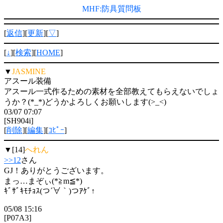
MHF:防具質問板
[
返信
][
更新
][
▽
]
[
↓
][
検索
][
HOME
]
▼
JASMINE
アスール装備
アスール一式作るための素材を全部教えてもらえないでしょ
うか？(*_*)どうかよろしくお願いします(>_<)
03/07 07:07
[SH904i]
[
削除
][
編集
][
ｺﾋﾟｰ
]
▼[14]
へれん
>>12
さん
GJ！ありがとうございます。
まっ…まぞぃ(*≧m≦*)
ｷﾞｻﾞｷﾓﾁｮｽ(つ´∀｀)つｱｹﾞ↑
05/08 15:16
[P07A3]