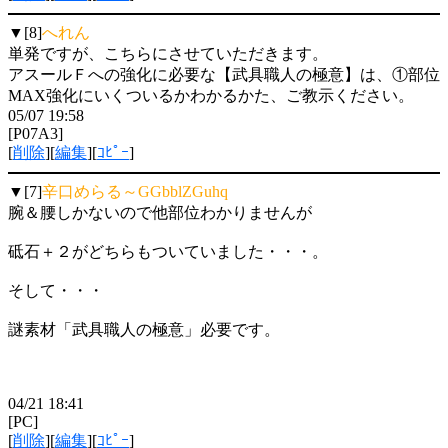
▼[8]
へれん
単発ですが、こちらにさせていただきます。
アスールＦへの強化に必要な【武具職人の極意】は、①部位
MAX強化にいくついるかわかるかた、ご教示ください。
05/07 19:58
[P07A3]
[
削除
][
編集
][
ｺﾋﾟｰ
]
▼[7]
辛口めらる～GGbblZGuhq
腕＆腰しかないので他部位わかりませんが
砥石＋２がどちらもついていました・・・。
そして・・・
謎素材「武具職人の極意」必要です。
04/21 18:41
[PC]
[
削除
][
編集
][
ｺﾋﾟｰ
]