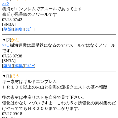
>>2
樹海がエンブレムでアスールであってます
森丘が黒星鉄のノワールです
07/28 07:42
[SN3A]
[
削除
][
編集
][
ｺﾋﾟｰ
]
▼[2]
かな
>>1
樹海運搬は黒星鉄になるのでアスールではなくノワール
です。
07/28 07:38
[SN3A]
[
削除
][
編集
][
ｺﾋﾟｰ
]
▼[1]
ほう
キー素材はギルドエンブレム
ＨＲ１００以上の火山と樹海の運搬クエストの基本報酬
後の素材は生産リストを自分で見て下さい。
強化はかなりマゾいですよ…これの５ヶ所強化の素材集めだ
けやっててもＨＲ２００まで上がります。
07/27 09:18