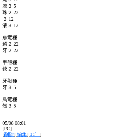
棘３ 5
珠２ 22
３ 12
液３ 12
魚竜種
鱗２ 22
牙２ 22
甲殻種
鋏２ 22
牙獣種
牙３ 5
鳥竜種
殻３ 5
05/08 08:01
[PC]
[
削除
][
編集
][
ｺﾋﾟｰ
]