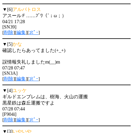
▼[6]
アルバトロス
アスールＦ……ﾌﾞﾜ（´；ω；）
04/21 17:28
[SN39]
[
削除
][
編集
][
ｺﾋﾟｰ
]
▼[5]
かな
確認したらあってました(+_+)
誤情報失礼しましたm(__)m
07/28 07:47
[SN3A]
[
削除
][
編集
][
ｺﾋﾟｰ
]
▼[4]
ユッケ
ギルドエンブレムは、樹海、火山の運搬
黒星鉄は森丘運搬ですよ
07/28 07:44
[F904i]
[
削除
][
編集
][
ｺﾋﾟｰ
]
▼[3]
いやいや