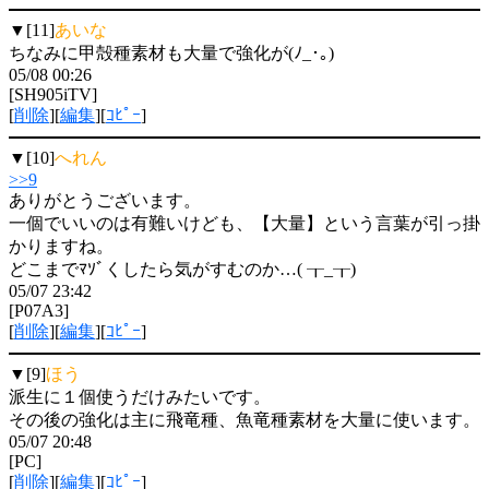
▼[11]
あいな
ちなみに甲殻種素材も大量で強化が(ﾉ_･｡)
05/08 00:26
[SH905iTV]
[
削除
][
編集
][
ｺﾋﾟｰ
]
▼[10]
へれん
>>9
ありがとうございます。
一個でいいのは有難いけども、【大量】という言葉が引っ掛
かりますね。
どこまでﾏｿﾞくしたら気がすむのか…( ┰_┰)
05/07 23:42
[P07A3]
[
削除
][
編集
][
ｺﾋﾟｰ
]
▼[9]
ほう
派生に１個使うだけみたいです。
その後の強化は主に飛竜種、魚竜種素材を大量に使います。
05/07 20:48
[PC]
[
削除
][
編集
][
ｺﾋﾟｰ
]