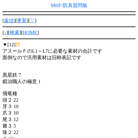
MHF:防具質問板
[
返信
][
更新
][
▽
]
[
↓
][
検索
][
HOME
]
▼[12]
脛
アスールＦのL1～L7に必要な素材の合計です
面倒なので汎用素材は旧称表記です
黒星鉄 7
鍛治職人の極意 1
飛竜種
頭２ 22
牙３ 10
爪３ 10
尾３ 12
棘３ 5
珠２ 22