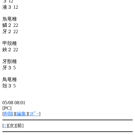
３ 12
液３ 12
魚竜種
鱗２ 22
牙２ 22
甲殻種
鋏２ 22
牙獣種
牙３ 5
鳥竜種
殻３ 5
05/08 08:01
[PC]
[
削除
][
編集
][
ｺﾋﾟｰ
]
[
↑
][次][前]