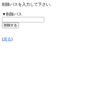
削除パスを入力して下さい。
▼削除パス
[
戻る
]