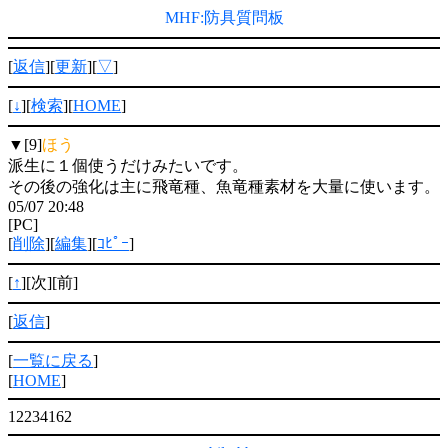
MHF:防具質問板
[
返信
][
更新
][
▽
]
[
↓
][
検索
][
HOME
]
▼[9]
ほう
派生に１個使うだけみたいです。
その後の強化は主に飛竜種、魚竜種素材を大量に使います。
05/07 20:48
[PC]
[
削除
][
編集
][
ｺﾋﾟｰ
]
[
↑
][次][前]
[
返信
]
[
一覧に戻る
]
[
HOME
]
12234162