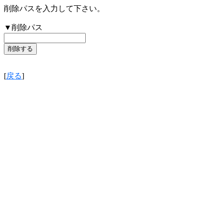
削除パスを入力して下さい。
▼削除パス
[
戻る
]