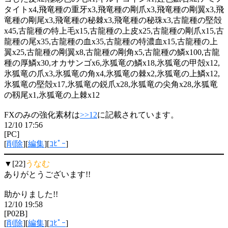
タイトx4,飛竜種の重牙x3,飛竜種の剛爪x3,飛竜種の剛翼x3,飛
竜種の剛尾x3,飛竜種の秘棘x3,飛竜種の秘珠x3,古龍種の堅殻
x45,古龍種の特上毛x15,古龍種の上皮x25,古龍種の剛爪x15,古
龍種の尾x35,古龍種の血x35,古龍種の特濃血x15,古龍種の上
翼x25,古龍種の剛翼x8,古龍種の剛角x5,古龍種の鱗x100,古龍
種の厚鱗x30,オカサンゴx6,氷狐竜の鱗x18,氷狐竜の甲殻x12,
氷狐竜の爪x3,氷狐竜の角x4,氷狐竜の棘x2,氷狐竜の上鱗x12,
氷狐竜の堅殻x17,氷狐竜の鋭爪x28,氷狐竜の尖角x28,氷狐竜
の靱尾x1,氷狐竜の上棘x12
FXのみの強化素材は
>>12
に記載されています。
12/10 17:56
[PC]
[
削除
][
編集
][
ｺﾋﾟｰ
]
▼[22]
うなむ
ありがとうございます!!
助かりました!!
12/10 19:58
[P02B]
[
削除
][
編集
][
ｺﾋﾟｰ
]