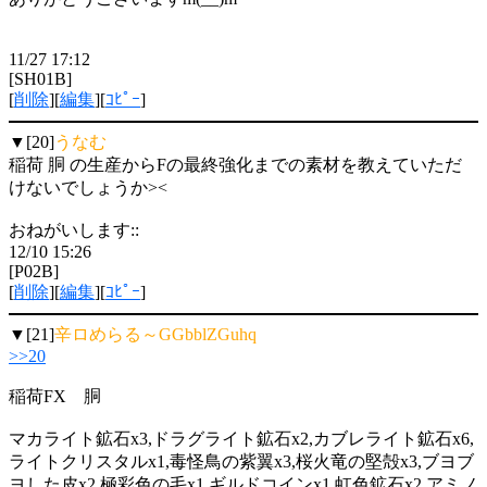
11/27 17:12
[SH01B]
[
削除
][
編集
][
ｺﾋﾟｰ
]
▼[20]
うなむ
稲荷 胴 の生産からFの最終強化までの素材を教えていただ
けないでしょうか><
おねがいします::
12/10 15:26
[P02B]
[
削除
][
編集
][
ｺﾋﾟｰ
]
▼[21]
辛ロめらる～GGbblZGuhq
>>20
稲荷FX 胴
マカライト鉱石x3,ドラグライト鉱石x2,カブレライト鉱石x6,
ライトクリスタルx1,毒怪鳥の紫翼x3,桜火竜の堅殻x3,ブヨブ
ヨした皮x2,極彩色の毛x1,ギルドコインx1,虹色鉱石x2,アミノ