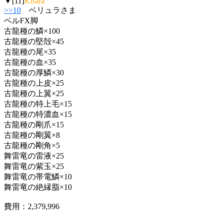
▼[11]
Kisara
>>10
ベリュラさま
ベルFX脚
古龍種の鱗×100
古龍種の堅殻×45
古龍種の尾×35
古龍種の血×35
古龍種の厚鱗×30
古龍種の上皮×25
古龍種の上翼×25
古龍種の特上毛×15
古龍種の特濃血×15
古龍種の剛爪×15
古龍種の剛翼×8
古龍種の剛角×5
舞雷竜の雷液×25
舞雷竜の紫玉×25
舞雷竜の帯電鱗×10
舞雷竜の絶縁脂×10
費用：2,379,996