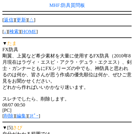
MHF:防具質問板
[
返信
][
更新
][
△
]
[
↓
][
検索
][
HOME
]
▼
たま
FX防具
剛翼、上翼など希少素材を大量に使用するFX防具（2010年8
月現在はラヴィ・エスピ・アクラ・デュラ・エクエス）、剣
士・ガンナーともにFXシリーズの中でも、神防具と思われ
るのは何か、皆さんが思う作成の優先順位は何か、ぜひご意
見をお聞かせください。
どれから作ればいいかかなり迷います。
スレチでしたら、削除します。
08/07 00:50
[PC]
[
削除
][
編集
][
ｺﾋﾟｰ
]
▼[5]
さぴ
自分がわかる範囲では