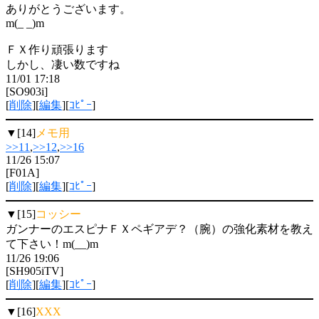
ありがとうございます。
m(_ _)m
ＦＸ作り頑張ります
しかし、凄い数ですね
11/01 17:18
[SO903i]
[
削除
][
編集
][
ｺﾋﾟｰ
]
▼[14]
メモ用
>>11
,
>>12
,
>>16
11/26 15:07
[F01A]
[
削除
][
編集
][
ｺﾋﾟｰ
]
▼[15]
コッシー
ガンナーのエスピナＦＸペギアデ？（腕）の強化素材を教え
て下さい！m(__)m
11/26 19:06
[SH905iTV]
[
削除
][
編集
][
ｺﾋﾟｰ
]
▼[16]
XXX