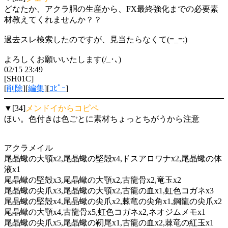
どなたか、アクラ胴の生産から、FX最終強化までの必要素
材教えてくれませんか？？
過去スレ検索したのですが、見当たらなくて(=_=;)
よろしくお願いいたします(/_･､)
02/15 23:49
[SH01C]
[
削除
][
編集
][
ｺﾋﾟｰ
]
▼[34]
メンドイからコピペ
ほい。色付きは色ごとに素材ちょっとちがうから注意
アクラメイル
尾晶蠍の大顎x2,尾晶蠍の堅殻x4,ドスアロワナx2,尾晶蠍の体
液x1
尾晶蠍の堅殻x3,尾晶蠍の大顎x2,古龍骨x2,竜玉x2
尾晶蠍の尖爪x3,尾晶蠍の大顎x2,古龍の血x1,虹色コガネx3
尾晶蠍の堅殻x4,尾晶蠍の尖爪x2,棘竜の尖角x1,鋼龍の尖爪x2
尾晶蠍の大顎x4,古龍骨x5,虹色コガネx2,ネオジムメモx1
尾晶蠍の尖爪x5,尾晶蠍の靭尾x1,古龍の血x2,棘竜の紅玉x1