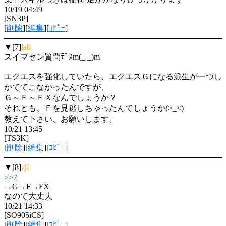
10/19 04:49
[SN3P]
[
削除
][
編集
][
ｺﾋﾟｰ
]
▼[7]
lab
スイマセン質問ﾃﾞｽm(_ _)m
エクエスを強化していたら、エクエスＧになる派生が一つし
かでてこなかったんですが、
Ｇ～Ｆ～ＦＸなんでしょうか？
それとも、Ｆを見逃しちゃったんでしょうか(>_<)
教えて下さい、お願いします。
10/21 13:45
[TS3K]
[
削除
][
編集
][
ｺﾋﾟｰ
]
▼[8]
ポ
>>7
→G→F→FX
なので大丈夫
10/21 14:33
[SO905iCS]
[
削除
][
編集
][
ｺﾋﾟｰ
]