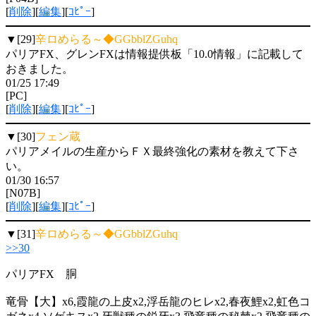
[
削除
][
編集
][
ｺﾋﾟｰ
]
▼[29]
辛ロめらる～◆GGbblZGuhq
パリアFX、グレンFXは情報提供板「10.0情報」に記載して
おきました。
01/25 17:49
[PC]
[
削除
][
編集
][
ｺﾋﾟｰ
]
▼[30]
フェン蔵
パリアメイルの生産からＦＸ最終強化の素材を教えて下さ
い。
01/30 16:57
[N07B]
[
削除
][
編集
][
ｺﾋﾟｰ
]
▼[31]
辛ロめらる～◆GGbblZGuhq
>>30
パリアFX 胴
竜骨【大】x6,霞龍の上皮x2,浮岳龍のヒレx2,春夜鯉x2,虹色コ