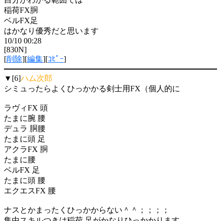
稲荷FX胴
ベルFX足
はかなり優秀だと思います
10/10 00:28
[830N]
[
削除
][
編集
][
ｺﾋﾟｰ
]
▼[6]
ハム次郎
シミュったらよくひっかかる剣士用FX（個人的に
ラヴィFX 頭
たまに腕 腰
デュラ 胴腰
たまに頭 足
アクラFX 胴
たまに腰
ベルFX 足
たまに頭 腰
エクエスFX 腰
ナスとかまったくひっかからない＾＾；；；；
集中スキルつきは稲荷 足がかなりひっかかります