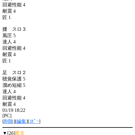
回避性能 4
耐震 4
匠 1
腰 スロ３
風圧 5
達人 4
回避性能 4
耐震 4
匠 1
足 スロ２
聴覚保護 5
溜め短縮 5
達人 4
回避性能 4
耐震 4
01/19 18:22
[PC]
[
削除
][
編集
][
ｺﾋﾟｰ
]
▼[26]
匿名