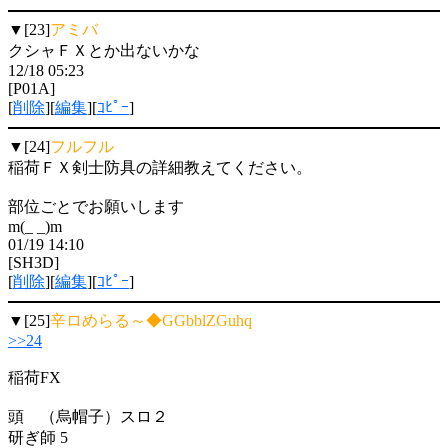
▼[23]
アミバ
クシャＦＸとか出ないかな
12/18 05:23
[P01A]
[
削除
][
編集
][
ｺﾋﾟｰ
]
▼[24]
フルフル
稲荷ＦＸ剣士防具の詳細教えてください。
部位ごとでお願いします
m(_ _)m
01/19 14:10
[SH3D]
[
削除
][
編集
][
ｺﾋﾟｰ
]
▼[25]
辛ロめらる～◆GGbblZGuhq
>>24
稲荷FX
頭 （烏帽子）スロ２
研ぎ師 5