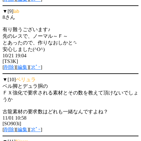
▼[9]
lab
8さん
有り難うございます♪
先のレスで、ノーマル～Ｆ～
とあったので、作りなおしかと
安心しました(^O^)
10/21 19:04
[TS3K]
[
削除
][
編集
][
ｺﾋﾟｰ
]
▼[10]
ベリュラ
ベル脚とデュラ胴の
ＦＸ強化で要求される素材とその数を教えて頂けないでしょ
うか
古龍素材の要求数はどれも一緒なんですよね？
11/01 10:58
[SO903i]
[
削除
][
編集
][
ｺﾋﾟｰ
]