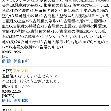
ガネx4,ソゲキスx2,牙獣種の鋭牙x3,飛竜種の秘棘x2,飛竜種の
尖角x8,飛竜種の秘珠x2,飛竜種の真髄x2,魚竜種の特上ビレx3,
魚竜種の特濃血x1,魚竜種の鋭牙x4,鳥竜種の上皮x7,鳥竜種の
堅骨x3,鳥竜種の凶嘴x2,古龍種の堅殻x45,古龍種の特上毛x15,
古龍種の上皮x25,古龍種の剛爪x15,古龍種の尾x35,古龍種の
血x35,古龍種の特濃血x15,古龍種の上翼x25,古龍種の剛翼x8,
古龍種の剛角x5,古龍種の鱗x100,古龍種の厚鱗x30,ベリル鉱
石x5,緋夕石x7,燐蛍石x2,サンショウナギx3,オカサンゴx4,呑
竜の皮x24,呑竜の牙x18,呑竜の酸液x10,呑竜の血x20,呑竜のヒ
レx35,呑竜の軟骨x29,呑竜のキモx13
02/05 18:26
[PC]
[
削除
][
編集
][
ｺﾋﾟｰ
]
▼[32]
フェン蔵
返信遅くなってすいません＞＜
本当にありがとうございました。
助かりました^^
02/06 22:26
[N07B]
[
削除
][
編集
][
ｺﾋﾟｰ
]
▼[33]
ジェリー