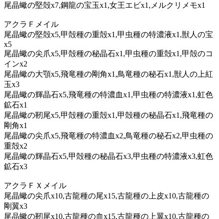
尾晶蠍の堅殻x7,鋼龍の宝玉x1,女王エビx1,メルクリメモx1
アクラＦメイル
尾晶蠍の堅殻x5,甲殻種の重殻x1,甲虫種の特濃液x1,獣人の宝
x5
尾晶蠍の尖爪x5,甲殻種の秘晶石x1,甲虫種の重殻x1,甲殻のコ
インx2
尾晶蠍の大顎x5,飛竜種の剛角x1,鳥竜種の秘石x1,獣人の上紅
玉x3
尾晶蠍の輝晶石x5,飛竜種の特濃血x1,甲虫種の特濃液x1,虹色
鉱石x1
尾晶蠍の靭尾x5,甲殻種の重殻x1,甲殻種の秘晶石x1,飛竜種の
剛角x1
尾晶蠍の尖爪x5,飛竜種の特濃血x2,鳥竜種の秘石x2,甲虫種の
重殻x2
尾晶蠍の輝晶石x5,甲殻種の秘晶石x3,甲虫種の特濃液x3,虹色
鉱石x3
アクラＦＸメイル
尾晶蠍の尖爪x10,古龍種の尾x15,古龍種の上皮x10,古龍種の
剛翼x3
尾晶蠍の靭尾x10,古龍種の血x15,古龍種の上翼x10,古龍種の