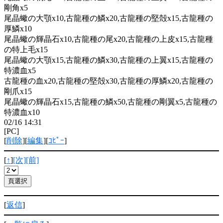
剛角x5
尾晶蠍の大顎x10,古龍種の鱗x20,古龍種の堅殻x15,古龍種の
厚鱗x10
尾晶蠍の輝晶石x10,古龍種の尾x20,古龍種の上皮x15,古龍種
の特上毛x15
尾晶蠍の大顎x15,古龍種の鱗x30,古龍種の上翼x15,古龍種の
特濃血x5
古龍種の血x20,古龍種の堅殻x30,古龍種の厚鱗x20,古龍種の
剛爪x15
尾晶蠍の輝晶石x15,古龍種の鱗x50,古龍種の剛翼x5,古龍種の
特濃血x10
02/16 14:31
[PC]
[
削除
][
編集
][
ｺﾋﾟｰ
]
[
↑
]
[次]
[前]
[
返信
]