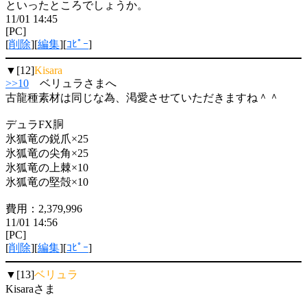
といったところでしょうか。
11/01 14:45
[PC]
[
削除
][
編集
][
ｺﾋﾟｰ
]
▼[12]
Kisara
>>10
ベリュラさまへ
古龍種素材は同じな為、渇愛させていただきますね＾＾
デュラFX胴
氷狐竜の鋭爪×25
氷狐竜の尖角×25
氷狐竜の上棘×10
氷狐竜の堅殻×10
費用：2,379,996
11/01 14:56
[PC]
[
削除
][
編集
][
ｺﾋﾟｰ
]
▼[13]
ベリュラ
Kisaraさま