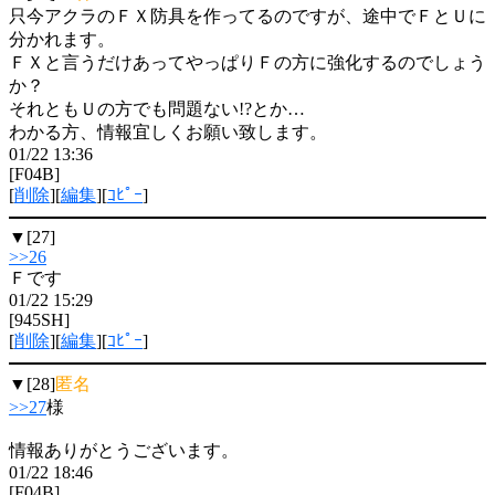
只今アクラのＦＸ防具を作ってるのですが、途中でＦとＵに
分かれます。
ＦＸと言うだけあってやっぱりＦの方に強化するのでしょう
か？
それともＵの方でも問題ない!?とか…
わかる方、情報宜しくお願い致します。
01/22 13:36
[F04B]
[
削除
][
編集
][
ｺﾋﾟｰ
]
▼[27]
>>26
Ｆです
01/22 15:29
[945SH]
[
削除
][
編集
][
ｺﾋﾟｰ
]
▼[28]
匿名
>>27
様
情報ありがとうございます。
01/22 18:46
[F04B]