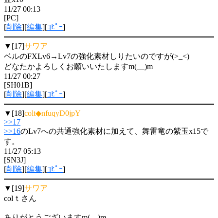
11/27 00:13
[PC]
[
削除
][
編集
][
ｺﾋﾟｰ
]
▼[17]
サワア
ベルのFXLv6→Lv7の強化素材しりたいのですが(>_<)
どなたかよろしくお願いいたしますm(__)m
11/27 00:27
[SH01B]
[
削除
][
編集
][
ｺﾋﾟｰ
]
▼[18]
colt◆nfuqyD0jpY
>>17
>>16
のLv7への共通強化素材に加えて、舞雷竜の紫玉x15で
す。
11/27 05:13
[SN3J]
[
削除
][
編集
][
ｺﾋﾟｰ
]
▼[19]
サワア
colｔさん
ありがとうございますm(__)m