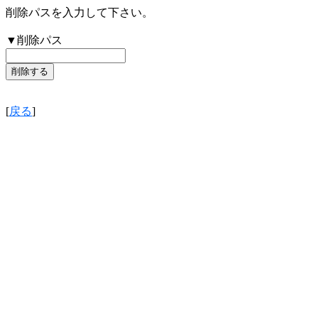
削除パスを入力して下さい。
▼削除パス
[
戻る
]