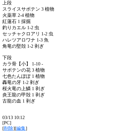
上段
スライスサボテン 3 植物
火薬草 2-4 植物
紅蓮石 1 採掘
釣りカエル 1-2 虫
セッチャクロアリ 1-2 虫
ハレツアロワナ 1-3 魚
角竜の堅殻 1-2 剥ぎ
下段
カラ骨【小】 1-10 -
サボテンの花 3 植物
七色たんぽぽ 1 植物
轟竜の牙 1-2 剥ぎ
桜火竜の上鱗 1 剥ぎ
炎王龍の甲殻 1 剥ぎ
古龍の血 1 剥ぎ
03/13 10:12
[PC]
[
削除
][
編集
]