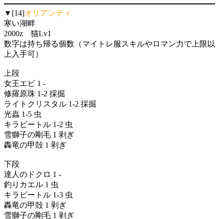
▼[14]
オリアンティ
寒い湖畔
2000z 猫Lv1
数字は持ち帰る個数（マイトレ服スキルやロマン力で上限以
上入手可）
上段
女王エビ 1 -
修羅原珠 1-2 採掘
ライトクリスタル 1-2 採掘
光蟲 1-5 虫
キラビートル 1-2 虫
雪獅子の剛毛 1 剥ぎ
轟竜の甲殻 1 剥ぎ
下段
達人のドクロ 1 -
釣りカエル 1 虫
キラビートル 1-3 虫
轟竜の甲殻 1 剥ぎ
雪獅子の剛毛 1 剥ぎ