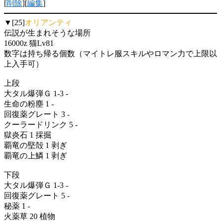
[
削除
][
編集
]
▼[25]
オリアンティ
伝説が生まれそうな場所
16000z 猫Lv81
数字は持ち帰る個数（マイトレ服スキルやロマン力で上限以
上入手可）
上段
大タル爆弾Ｇ 1-3 -
生命の粉塵 1 -
回復薬グレート 3 -
クーラードリンク 5 -
獄炎石 1 採掘
覇竜の堅殻 1 剥ぎ
覇竜の上鱗 1 剥ぎ
下段
大タル爆弾Ｇ 1-3 -
回復薬グレート 5 -
秘薬 1 -
火薬草 20 植物