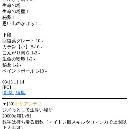
生命の粉 1 -
生命の粉塵 1 -
秘薬 1 -
思い出のかけら 1 -
下段
回復薬グレート 10 -
カラ骨【小】 5-10 -
こんがり肉Ｇ 1-2 -
生命の粉塵 1-2 -
秘薬 1-2 -
ペイントボール 1-10 -
03/13 11:14
[PC]
[
削除
][
編集
]
▼[30]
オリアンティ
ジメっとして生臭い場所
20000z 猫Lv81
数字は持ち帰る個数（マイトレ服スキルやロマン力で上限以
上入手可）