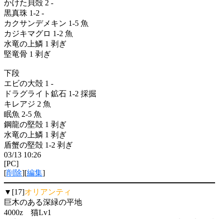
かけた貝殻 2 -
黒真珠 1-2 -
カクサンデメキン 1-5 魚
カジキマグロ 1-2 魚
水竜の上鱗 1 剥ぎ
堅竜骨 1 剥ぎ
下段
エビの大殻 1 -
ドラグライト鉱石 1-2 採掘
キレアジ 2 魚
眠魚 2-5 魚
鋼龍の堅殻 1 剥ぎ
水竜の上鱗 1 剥ぎ
盾蟹の堅殻 1-2 剥ぎ
03/13 10:26
[PC]
[
削除
][
編集
]
▼[17]
オリアンティ
巨木のある深緑の平地
4000z 猫Lv1