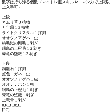
数字は持ち帰る個数（マイトレ服スキルやロマン力で上限以
上入手可）
上段
ネムリ草 3 植物
万年霜 1-3 植物
ライトクリスタル 1 採掘
オオツノアゲハ 1 虫
桃毛獣の剛毛 1 剥ぎ
眠鳥の上橙毛 1-2 剥ぎ
棘竜の堅殻 1-2 剥ぎ
下段
鋼龍石 1 採掘
虹色コガネ 1 虫
オオツノアゲハ 1 虫
オオナナホシ 1 虫
眠鳥の上橙毛 1 剥ぎ
棘竜の堅殻 1 剥ぎ
上竜骨 1 剥ぎ
03/13 10:31
[PC]