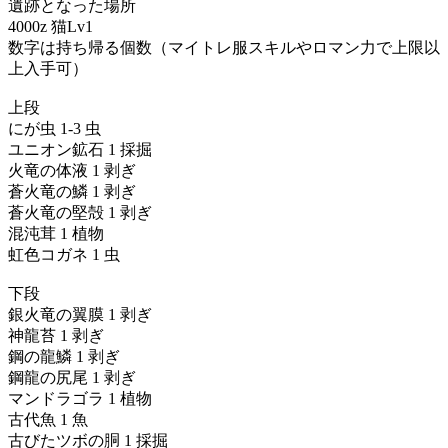
遺跡となった場所
4000z 猫Lv1
数字は持ち帰る個数（マイトレ服スキルやロマン力で上限以
上入手可）
上段
にが虫 1-3 虫
ユニオン鉱石 1 採掘
火竜の体液 1 剥ぎ
蒼火竜の鱗 1 剥ぎ
蒼火竜の堅殻 1 剥ぎ
混沌茸 1 植物
虹色コガネ 1 虫
下段
銀火竜の翼膜 1 剥ぎ
神龍苔 1 剥ぎ
鋼の龍鱗 1 剥ぎ
鋼龍の尻尾 1 剥ぎ
マンドラゴラ 1 植物
古代魚 1 魚
古びたツボの胴 1 採掘