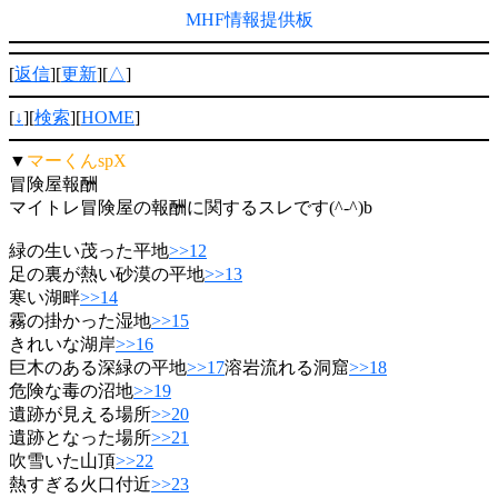
MHF情報提供板
[
返信
][
更新
][
△
]
[
↓
][
検索
][
HOME
]
▼
マーくんspX
冒険屋報酬
マイトレ冒険屋の報酬に関するスレです(^-^)b
緑の生い茂った平地
>>12
足の裏が熱い砂漠の平地
>>13
寒い湖畔
>>14
霧の掛かった湿地
>>15
きれいな湖岸
>>16
巨木のある深緑の平地
>>17
溶岩流れる洞窟
>>18
危険な毒の沼地
>>19
遺跡が見える場所
>>20
遺跡となった場所
>>21
吹雪いた山頂
>>22
熱すぎる火口付近
>>23