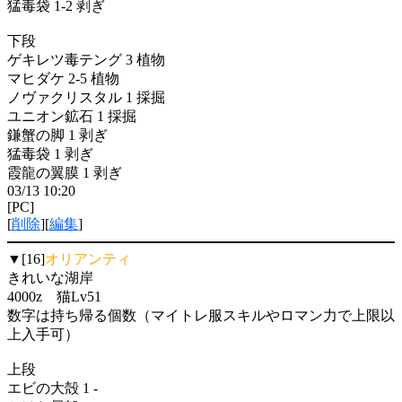
猛毒袋 1-2 剥ぎ
下段
ゲキレツ毒テング 3 植物
マヒダケ 2-5 植物
ノヴァクリスタル 1 採掘
ユニオン鉱石 1 採掘
鎌蟹の脚 1 剥ぎ
猛毒袋 1 剥ぎ
霞龍の翼膜 1 剥ぎ
03/13 10:20
[PC]
[
削除
][
編集
]
▼[16]
オリアンティ
きれいな湖岸
4000z 猫Lv51
数字は持ち帰る個数（マイトレ服スキルやロマン力で上限以
上入手可）
上段
エビの大殻 1 -