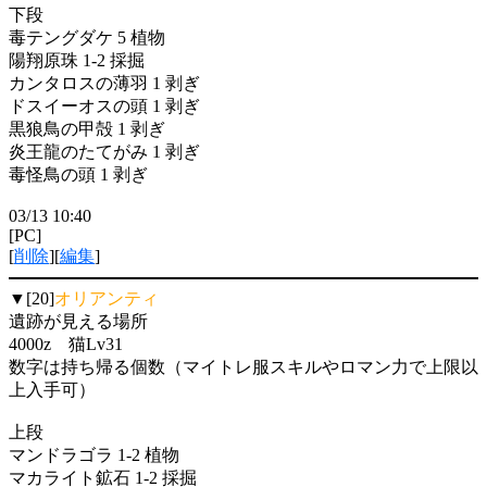
下段
毒テングダケ 5 植物
陽翔原珠 1-2 採掘
カンタロスの薄羽 1 剥ぎ
ドスイーオスの頭 1 剥ぎ
黒狼鳥の甲殻 1 剥ぎ
炎王龍のたてがみ 1 剥ぎ
毒怪鳥の頭 1 剥ぎ
03/13 10:40
[PC]
[
削除
][
編集
]
▼[20]
オリアンティ
遺跡が見える場所
4000z 猫Lv31
数字は持ち帰る個数（マイトレ服スキルやロマン力で上限以
上入手可）
上段
マンドラゴラ 1-2 植物
マカライト鉱石 1-2 採掘