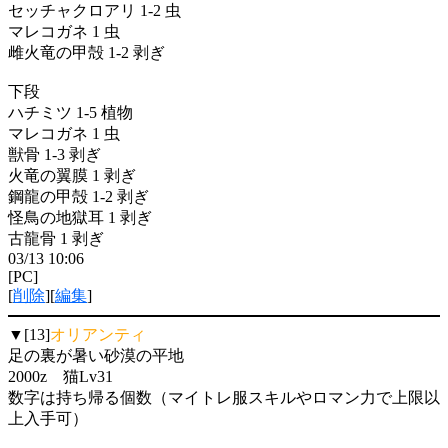
セッチャクロアリ 1-2 虫
マレコガネ 1 虫
雌火竜の甲殻 1-2 剥ぎ
下段
ハチミツ 1-5 植物
マレコガネ 1 虫
獣骨 1-3 剥ぎ
火竜の翼膜 1 剥ぎ
鋼龍の甲殻 1-2 剥ぎ
怪鳥の地獄耳 1 剥ぎ
古龍骨 1 剥ぎ
03/13 10:06
[PC]
[
削除
][
編集
]
▼[13]
オリアンティ
足の裏が暑い砂漠の平地
2000z 猫Lv31
数字は持ち帰る個数（マイトレ服スキルやロマン力で上限以
上入手可）