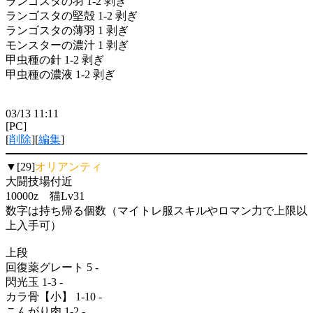
ランゴスタの羽 1-2 剥ぎ
ランゴスタの堅殻 1-2 剥ぎ
ランゴスタの薄羽 1 剥ぎ
モンスターの濃汁 1 剥ぎ
甲虫種の針 1-2 剥ぎ
甲虫種の濃液 1-2 剥ぎ
03/13 11:11
[PC]
[
削除
][
編集
]
▼[29]
オリアンティ
大闘技場付近
10000z 猫Lv31
数字は持ち帰る個数（マイトレ服スキルやロマン力で上限以
上入手可）
上段
回復薬グレート 5 -
閃光玉 1-3 -
カラ骨【小】 1-10 -
こんがり肉 1-2 -