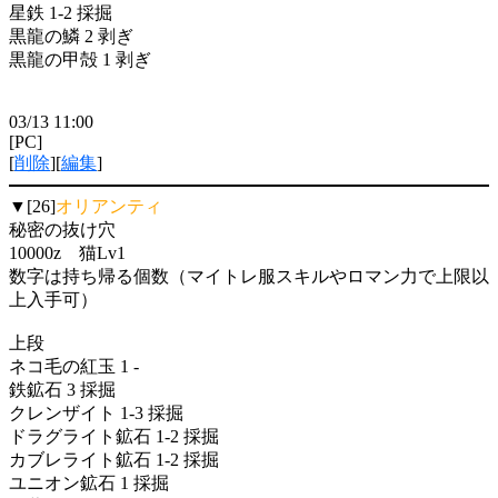
星鉄 1-2 採掘
黒龍の鱗 2 剥ぎ
黒龍の甲殻 1 剥ぎ
03/13 11:00
[PC]
[
削除
][
編集
]
▼[26]
オリアンティ
秘密の抜け穴
10000z 猫Lv1
数字は持ち帰る個数（マイトレ服スキルやロマン力で上限以
上入手可）
上段
ネコ毛の紅玉 1 -
鉄鉱石 3 採掘
クレンザイト 1-3 採掘
ドラグライト鉱石 1-2 採掘
カブレライト鉱石 1-2 採掘
ユニオン鉱石 1 採掘