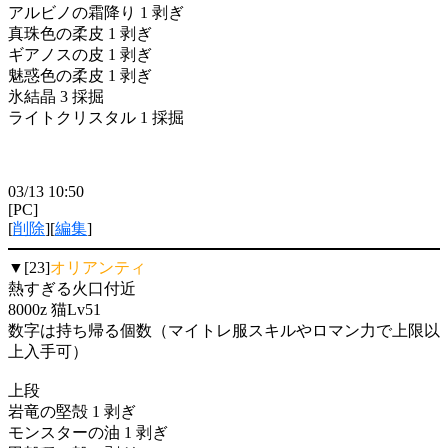
アルビノの霜降り 1 剥ぎ
真珠色の柔皮 1 剥ぎ
ギアノスの皮 1 剥ぎ
魅惑色の柔皮 1 剥ぎ
氷結晶 3 採掘
ライトクリスタル 1 採掘
03/13 10:50
[PC]
[
削除
][
編集
]
▼[23]
オリアンティ
熱すぎる火口付近
8000z 猫Lv51
数字は持ち帰る個数（マイトレ服スキルやロマン力で上限以
上入手可）
上段
岩竜の堅殻 1 剥ぎ
モンスターの油 1 剥ぎ