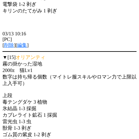
電撃袋 1-2 剥ぎ
キリンのたてがみ 1 剥ぎ
03/13 10:16
[PC]
[
削除
][
編集
]
▼[15]
オリアンティ
霧の掛かった湿地
2000z 猫Lv1
数字は持ち帰る個数（マイトレ服スキルやロマン力で上限以
上入手可）
上段
毒テングダケ 3 植物
氷結晶 1-3 採掘
カブレライト鉱石 1 採掘
雷光虫 1-3 虫
獣骨 1-3 剥ぎ
ゴム質の紫皮 1-2 剥ぎ