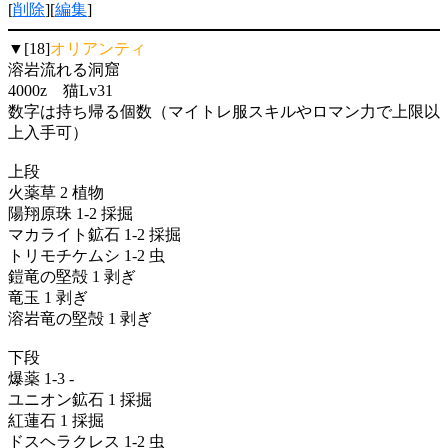
[
削除
][
編集
]
▼[18]
オリアンティ
溶岩流れる洞窟
4000z 猫Lv31
数字は持ち帰る個数（マイトレ服スキルやロマン力で上限以
上入手可）
上段
火薬草 2 植物
陽翔原珠 1-2 採掘
マカライト鉱石 1-2 採掘
トリモチケムシ 1-2 虫
鎧竜の堅殻 1 剥ぎ
竜玉 1 剥ぎ
溶岩竜の堅殻 1 剥ぎ
下段
爆薬 1-3 -
ユニオン鉱石 1 採掘
紅蓮石 1 採掘
ドスヘラクレス 1-2 虫