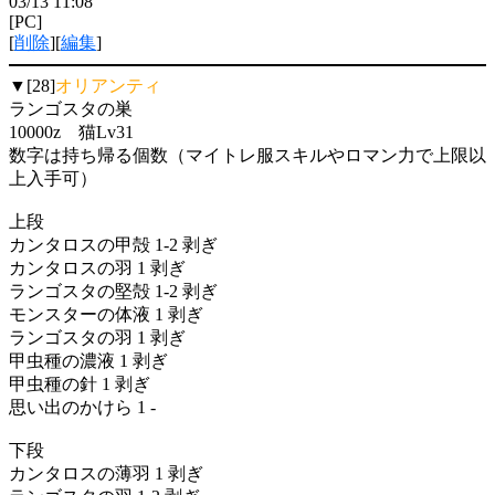
03/13 11:08
[PC]
[
削除
][
編集
]
▼[28]
オリアンティ
ランゴスタの巣
10000z 猫Lv31
数字は持ち帰る個数（マイトレ服スキルやロマン力で上限以
上入手可）
上段
カンタロスの甲殻 1-2 剥ぎ
カンタロスの羽 1 剥ぎ
ランゴスタの堅殻 1-2 剥ぎ
モンスターの体液 1 剥ぎ
ランゴスタの羽 1 剥ぎ
甲虫種の濃液 1 剥ぎ
甲虫種の針 1 剥ぎ
思い出のかけら 1 -
下段
カンタロスの薄羽 1 剥ぎ