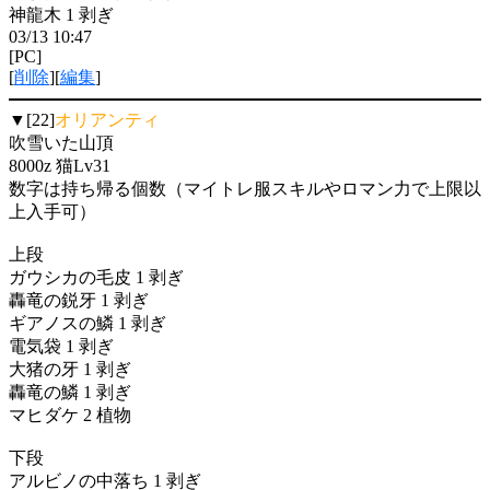
神龍木 1 剥ぎ
03/13 10:47
[PC]
[
削除
][
編集
]
▼[22]
オリアンティ
吹雪いた山頂
8000z 猫Lv31
数字は持ち帰る個数（マイトレ服スキルやロマン力で上限以
上入手可）
上段
ガウシカの毛皮 1 剥ぎ
轟竜の鋭牙 1 剥ぎ
ギアノスの鱗 1 剥ぎ
電気袋 1 剥ぎ
大猪の牙 1 剥ぎ
轟竜の鱗 1 剥ぎ
マヒダケ 2 植物
下段
アルビノの中落ち 1 剥ぎ