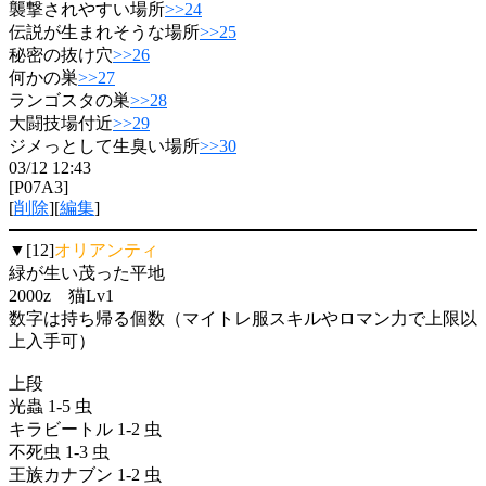
襲撃されやすい場所
>>24
伝説が生まれそうな場所
>>25
秘密の抜け穴
>>26
何かの巣
>>27
ランゴスタの巣
>>28
大闘技場付近
>>29
ジメっとして生臭い場所
>>30
03/12 12:43
[P07A3]
[
削除
][
編集
]
▼[12]
オリアンティ
緑が生い茂った平地
2000z 猫Lv1
数字は持ち帰る個数（マイトレ服スキルやロマン力で上限以
上入手可）
上段
光蟲 1-5 虫
キラビートル 1-2 虫
不死虫 1-3 虫
王族カナブン 1-2 虫