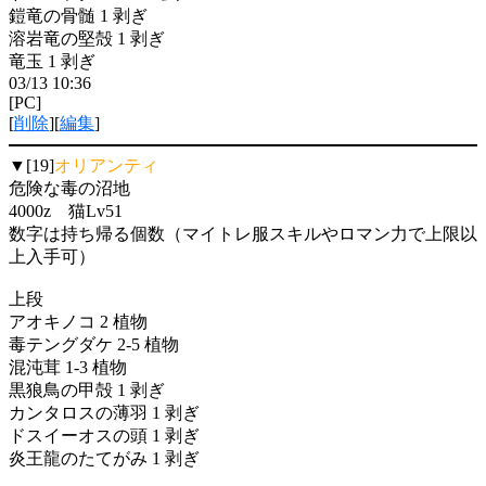
鎧竜の骨髄 1 剥ぎ
溶岩竜の堅殻 1 剥ぎ
竜玉 1 剥ぎ
03/13 10:36
[PC]
[
削除
][
編集
]
▼[19]
オリアンティ
危険な毒の沼地
4000z 猫Lv51
数字は持ち帰る個数（マイトレ服スキルやロマン力で上限以
上入手可）
上段
アオキノコ 2 植物
毒テングダケ 2-5 植物
混沌茸 1-3 植物
黒狼鳥の甲殻 1 剥ぎ
カンタロスの薄羽 1 剥ぎ
ドスイーオスの頭 1 剥ぎ
炎王龍のたてがみ 1 剥ぎ