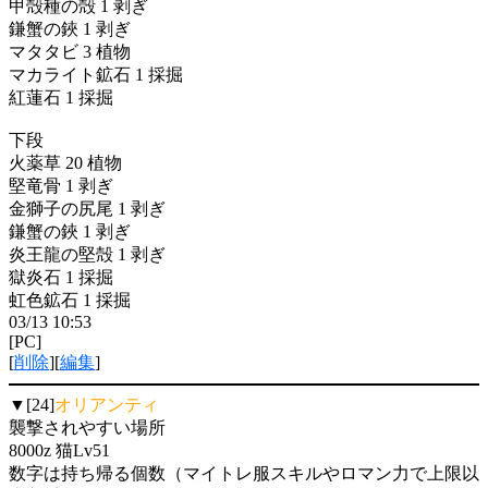
甲殻種の殻 1 剥ぎ
鎌蟹の鋏 1 剥ぎ
マタタビ 3 植物
マカライト鉱石 1 採掘
紅蓮石 1 採掘
下段
火薬草 20 植物
堅竜骨 1 剥ぎ
金獅子の尻尾 1 剥ぎ
鎌蟹の鋏 1 剥ぎ
炎王龍の堅殻 1 剥ぎ
獄炎石 1 採掘
虹色鉱石 1 採掘
03/13 10:53
[PC]
[
削除
][
編集
]
▼[24]
オリアンティ
襲撃されやすい場所
8000z 猫Lv51
数字は持ち帰る個数（マイトレ服スキルやロマン力で上限以