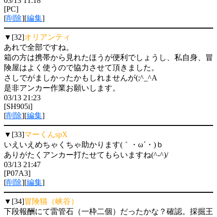
03/13 11:18
[PC]
[
削除
][
編集
]
▼[32]
オリアンティ
あれで全部ですね。
箱の方は携帯から見れたほうが便利でしょうし、私自身、冒
険屋はよく使うので協力させて頂きました。
さしでがましかったかもしれませんが(;^_^A
是非アンカー作業お願いします。
03/13 21:23
[SH905i]
[
削除
][
編集
]
▼[33]
マーくんspX
いえいえめちゃくちゃ助かります(｀・ω´・)ｂ
ありがたくアンカー打たせてもらいますね(^-^)/
03/13 21:47
[P07A3]
[
削除
][
編集
]
▼[34]
冒険猫（峡谷）
下段報酬にて雷管石（一枠二個）だったかな？確認。採掘王