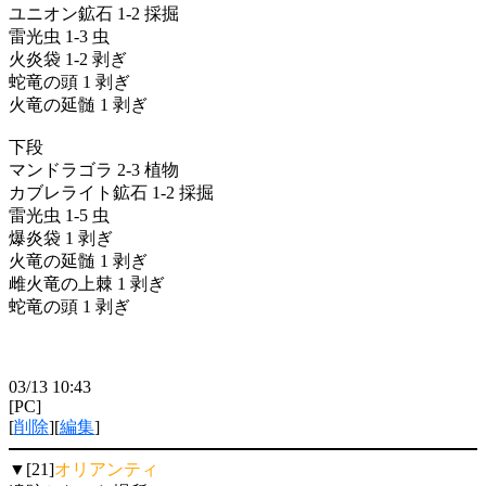
ユニオン鉱石 1-2 採掘
雷光虫 1-3 虫
火炎袋 1-2 剥ぎ
蛇竜の頭 1 剥ぎ
火竜の延髄 1 剥ぎ
下段
マンドラゴラ 2-3 植物
カブレライト鉱石 1-2 採掘
雷光虫 1-5 虫
爆炎袋 1 剥ぎ
火竜の延髄 1 剥ぎ
雌火竜の上棘 1 剥ぎ
蛇竜の頭 1 剥ぎ
03/13 10:43
[PC]
[
削除
][
編集
]
▼[21]
オリアンティ