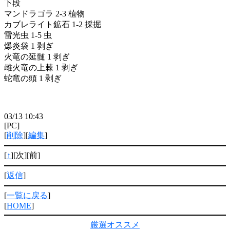
下段
マンドラゴラ 2-3 植物
カブレライト鉱石 1-2 採掘
雷光虫 1-5 虫
爆炎袋 1 剥ぎ
火竜の延髄 1 剥ぎ
雌火竜の上棘 1 剥ぎ
蛇竜の頭 1 剥ぎ
03/13 10:43
[PC]
[
削除
][
編集
]
[
↑
][次][前]
[
返信
]
[
一覧に戻る
]
[
HOME
]
厳選オススメ