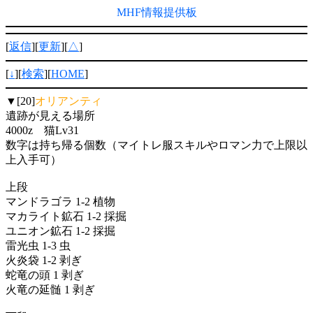
MHF情報提供板
[
返信
][
更新
][
△
]
[
↓
][
検索
][
HOME
]
▼[20]
オリアンティ
遺跡が見える場所
4000z 猫Lv31
数字は持ち帰る個数（マイトレ服スキルやロマン力で上限以
上入手可）
上段
マンドラゴラ 1-2 植物
マカライト鉱石 1-2 採掘
ユニオン鉱石 1-2 採掘
雷光虫 1-3 虫
火炎袋 1-2 剥ぎ
蛇竜の頭 1 剥ぎ
火竜の延髄 1 剥ぎ