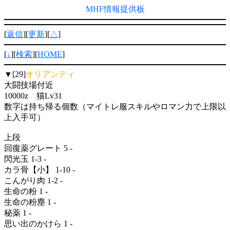
MHF情報提供板
[
返信
][
更新
][
△
]
[
↓
][
検索
][
HOME
]
▼[29]
オリアンティ
大闘技場付近
10000z 猫Lv31
数字は持ち帰る個数（マイトレ服スキルやロマン力で上限以
上入手可）
上段
回復薬グレート 5 -
閃光玉 1-3 -
カラ骨【小】 1-10 -
こんがり肉 1-2 -
生命の粉 1 -
生命の粉塵 1 -
秘薬 1 -
思い出のかけら 1 -