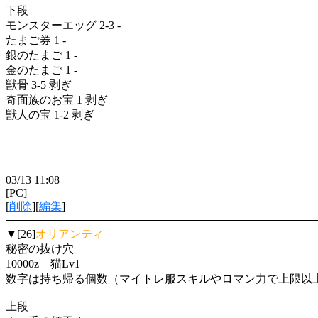
下段
モンスターエッグ 2-3 -
たまご券 1 -
銀のたまご 1 -
金のたまご 1 -
獣骨 3-5 剥ぎ
奇面族のお宝 1 剥ぎ
獣人の宝 1-2 剥ぎ
03/13 11:08
[PC]
[
削除
][
編集
]
▼[26]
オリアンティ
秘密の抜け穴
10000z 猫Lv1
数字は持ち帰る個数（マイトレ服スキルやロマン力で上限以
上段