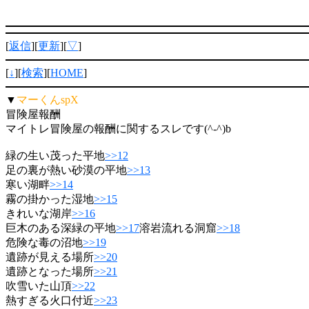
[
返信
][
更新
][
▽
]
[
↓
][
検索
][
HOME
]
▼
マーくんspX
冒険屋報酬
マイトレ冒険屋の報酬に関するスレです(^-^)b
緑の生い茂った平地
>>12
足の裏が熱い砂漠の平地
>>13
寒い湖畔
>>14
霧の掛かった湿地
>>15
きれいな湖岸
>>16
巨木のある深緑の平地
>>17
溶岩流れる洞窟
>>18
危険な毒の沼地
>>19
遺跡が見える場所
>>20
遺跡となった場所
>>21
吹雪いた山頂
>>22
熱すぎる火口付近
>>23