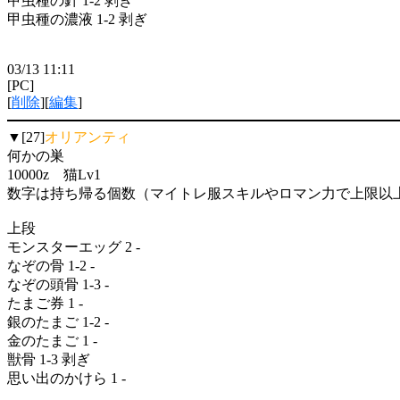
甲虫種の針 1-2 剥ぎ
甲虫種の濃液 1-2 剥ぎ
03/13 11:11
[PC]
[
削除
][
編集
]
▼[27]
オリアンティ
何かの巣
10000z 猫Lv1
数字は持ち帰る個数（マイトレ服スキルやロマン力で上限以
上段
モンスターエッグ 2 -
なぞの骨 1-2 -
なぞの頭骨 1-3 -
たまご券 1 -
銀のたまご 1-2 -
金のたまご 1 -
獣骨 1-3 剥ぎ
思い出のかけら 1 -