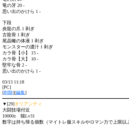
竜の牙 20 -
思い出のかけら 1 -
下段
炎龍の爪 1 剥ぎ
古龍骨 1 剥ぎ
尾晶蠍の体液 1 剥ぎ
モンスターの濃汁 1 剥ぎ
カラ骨【小】 15 -
カラ骨【大】 10 -
堅牢な骨 2 -
思い出のかけら 1 -
03/13 11:18
[PC]
[
削除
][
編集
]
▼[29]
オリアンティ
大闘技場付近
10000z 猫Lv31
数字は持ち帰る個数（マイトレ服スキルやロマン力で上限以