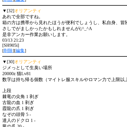
▼[32]
オリアンティ
あれで全部ですね。
箱の方は携帯から見れたほうが便利でしょうし、私自身、冒
さしでがましかったかもしれませんが(;^_^A
是非アンカー作業お願いします。
03/13 21:23
[SH905i]
[
削除
][
編集
]
▼[30]
オリアンティ
ジメっとして生臭い場所
20000z 猫Lv81
数字は持ち帰る個数（マイトレ服スキルやロマン力で上限以
上段
棘竜の尖角 1 剥ぎ
古龍の血 1 剥ぎ
霞龍の爪 1 剥ぎ
なぞの頭骨 5 -
達人のドクロ 1 -
竜の爪 20 -