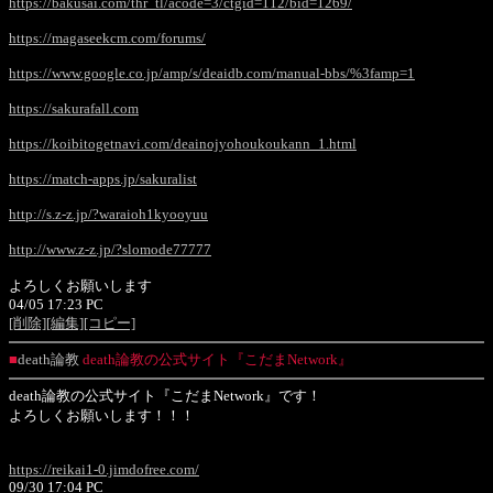
https://bakusai.com/thr_tl/acode=3/ctgid=112/bid=1269/
https://magaseekcm.com/forums/
https://www.google.co.jp/amp/s/deaidb.com/manual-bbs/%3famp=1
https://sakurafall.com
https://koibitogetnavi.com/deainojyohoukoukann_1.html
https://match-apps.jp/sakuralist
http://s.z-z.jp/?waraioh1kyooyuu
http://www.z-z.jp/?slomode77777
よろしくお願いします
04/05 17:23 PC
[削除]
[編集]
[コピー]
■
death論教
death論教の公式サイト『こだまNetwork』
death論教の公式サイト『こだまNetwork』です！
よろしくお願いします！！！
https://reikai1-0.jimdofree.com/
09/30 17:04 PC