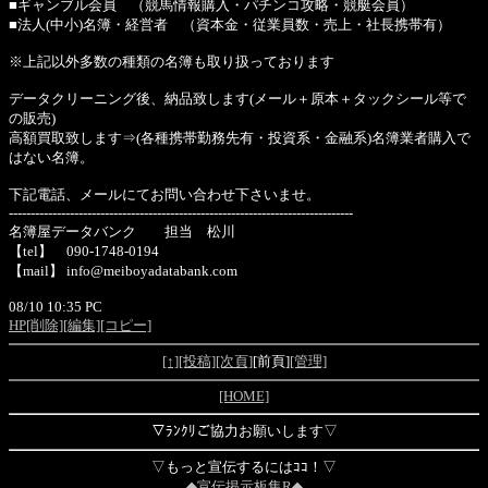
■ギャンブル会員 （競馬情報購入・パチンコ攻略・競艇会員）
■法人(中小)名簿・経営者 （資本金・従業員数・売上・社長携帯有）
※上記以外多数の種類の名簿も取り扱っております
データクリーニング後、納品致します(メール＋原本＋タックシール等で
の販売)
高額買取致します⇒(各種携帯勤務先有・投資系・金融系)名簿業者購入で
はない名簿。
下記電話、メールにてお問い合わせ下さいませ。
-------------------------------------------------------------------------------
名簿屋データバンク 担当 松川
【tel】 090-1748-0194
【mail】 info@meiboyadatabank.com
08/10 10:35 PC
HP
[削除]
[編集]
[コピー]
[↑]
[投稿]
[次頁]
[前頁]
[管理]
[HOME]
▽ﾗﾝｸﾘご協力お願いします▽
▽もっと宣伝するにはｺｺ！▽
◆宣伝掲示板集R◆