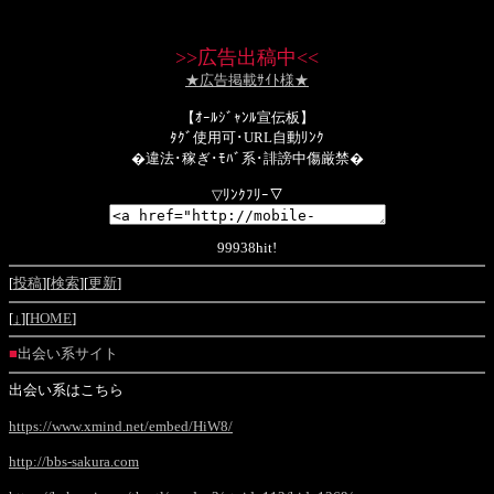
>>
広告出稿中
<<
★広告掲載ｻｲﾄ様★
【ｵｰﾙｼﾞｬﾝﾙ宣伝板】
ﾀｸﾞ使用可･URL自動ﾘﾝｸ
�違法･稼ぎ･ﾓﾊﾞ系･誹謗中傷厳禁�
▽ﾘﾝｸﾌﾘｰ▽
99938hit!
[
投稿
][
検索
][
更新
]
[
↓
][
HOME
]
■
出会い系サイト
出会い系はこちら
https://www.xmind.net/embed/HiW8/
http://bbs-sakura.com