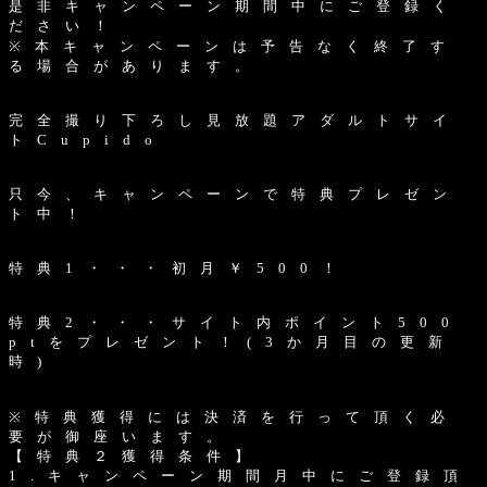
是 非 キ ャ ン ペ ー ン 期 間 中 に ご 登 録 く
だ さ い ！
※ 本 キ ャ ン ペ ー ン は 予 告 な く 終 了 す
る 場 合 が あ り ま す 。
完 全 撮 り 下 ろ し 見 放 題 ア ダ ル ト サ イ
ト C u p i d o
只 今 、 キ ャ ン ペ ー ン で 特 典 プ レ ゼ ン
ト 中 ！
特 典 1 ・ ・ ・ 初 月 ￥ 5 0 0 ！
特 典 2 ・ ・ ・ サ イ ト 内 ポ イ ン ト 5 0 0
p t を プ レ ゼ ン ト ！ ( 3 か 月 目 の 更 新
時 )
※ 特 典 獲 得 に は 決 済 を 行 っ て 頂 く 必
要 が 御 座 い ま す 。
【 特 典 ２ 獲 得 条 件 】
1 . キ ャ ン ペ ー ン 期 間 月 中 に ご 登 録 頂