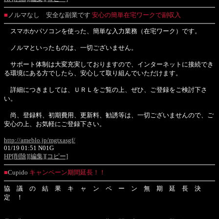
■
ノルマなし 安全な副業です
安心の簡単在宅ワークで副収入
スマホかパソコンを使った、簡単な入力業務（在宅ワーク）です。
ノルマといったものは、一切ございません。
サポート体制は大変充実しておりますので、インターネットに接続でき
る環境にある方でしたら、安心して取り組んでいただけます。
詳細につきましては、ＵＲＬをご覧の上、ぜひ、ご登録をご検討下さ
い。
尚、登録料、初期費用、更新料、勧誘等は、一切ございませんので、ご
安心の上、お気軽にご登録下さい。
http://ameblo.jp/mgtxasgf/
01/19 01:51 N01G
HP
[削除]
[編集]
[コピー]
■
Cupido
キャンペーン期間延長！！
協 議 の 結 果 キ ャ ン ペ ー ン 無 期 延 長 決
定 ！