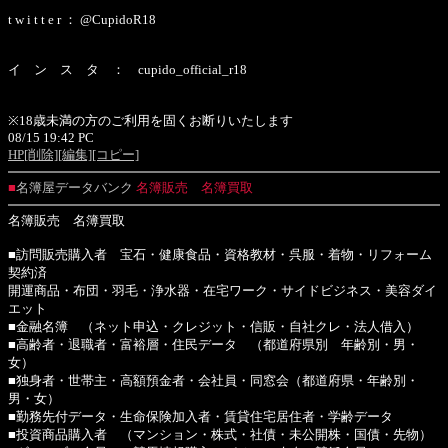
t w i t t e r ： @CupidoR18
イ ン ス タ ： cupido_official_r18
※18歳未満の方のご利用を固くお断りいたします
08/15 19:42 PC
HP
[削除]
[編集]
[コピー]
■
名簿屋データバンク
名簿販売 名簿買取
名簿販売 名簿買取
■訪問販売購入者 宝石・健康食品・資格教材・呉服・着物・リフォーム
契約済
開運商品・布団・羽毛・浄水器・在宅ワーク・サイドビジネス・美容ダイ
エット
■金融名簿 （ネット申込・クレジット・信販・自社クレ・法人借入）
■高齢者・退職者・富裕層・住民データ （都道府県別 年齢別・男・
女）
■独身者・世帯主・高額預金者・会社員・同窓会（都道府県・年齢別・
男・女）
■勤務先付データ・生命保険加入者・賃貸住宅居住者・学齢データ
■投資商品購入者 （マンション・株式・社債・未公開株・国債・先物）