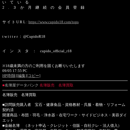
い て い る
2 . ３ か 月 継 続 の 会 員 登 録
サ イ ト U R L :
https://www.cupido18.com/tops
t w i t t e r ： @CupidoR18
イ ン ス タ ： cupido_official_r18
※18歳未満の方のご利用を固くお断りいたします
09/05 17:55 PC
HP
[削除]
[編集]
[コピー]
■
名簿屋データバンク
名簿販売 名簿買取
名簿販売 名簿買取
■訪問販売購入者 宝石・健康食品・資格教材・呉服・着物・リフォーム
契約済
開運商品・布団・羽毛・浄水器・在宅ワーク・サイドビジネス・美容ダイ
エット
■金融名簿 （ネット申込・クレジット・信販・自社クレ・法人借入）