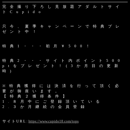
完 全 撮 り 下 ろ し 見 放 題 ア ダ ル ト サ イ
ト C u p i d o
只 今 、 夏 季 キ ャ ン ペ ー ン で 特 典 プ レ
ゼ ン ト 中 ！
特 典 1 ・ ・ ・ 初 月 ￥ 5 0 0 ！
特 典 2 ・ ・ ・ サ イ ト 内 ポ イ ン ト 5 0 0
p t を プ レ ゼ ン ト ！ ( 3 か 月 目 の 更 新
時 )
※ 特 典 獲 得 に は 決 済 を 行 っ て 頂 く 必
要 が 御 座 い ま す 。
【 特 典 ２ 獲 得 条 件 】
1 . ８ 月 中 に ご 登 録 頂 い て い る
2 . ３ か 月 継 続 の 会 員 登 録
サ イ ト U R L :
https://www.cupido18.com/tops