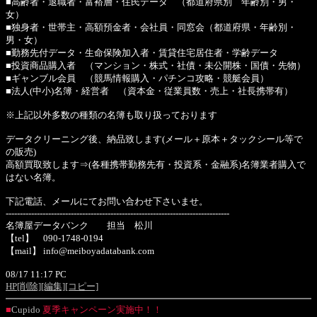
■高齢者・退職者・富裕層・住民データ （都道府県別 年齢別・男・
女）
■独身者・世帯主・高額預金者・会社員・同窓会（都道府県・年齢別・
男・女）
■勤務先付データ・生命保険加入者・賃貸住宅居住者・学齢データ
■投資商品購入者 （マンション・株式・社債・未公開株・国債・先物）
■ギャンブル会員 （競馬情報購入・パチンコ攻略・競艇会員）
■法人(中小)名簿・経営者 （資本金・従業員数・売上・社長携帯有）
※上記以外多数の種類の名簿も取り扱っております
データクリーニング後、納品致します(メール＋原本＋タックシール等で
の販売)
高額買取致します⇒(各種携帯勤務先有・投資系・金融系)名簿業者購入で
はない名簿。
下記電話、メールにてお問い合わせ下さいませ。
-------------------------------------------------------------------------------
名簿屋データバンク 担当 松川
【tel】 090-1748-0194
【mail】 info@meiboyadatabank.com
08/17 11:17 PC
HP
[削除]
[編集]
[コピー]
■
Cupido
夏季キャンペーン実施中！！