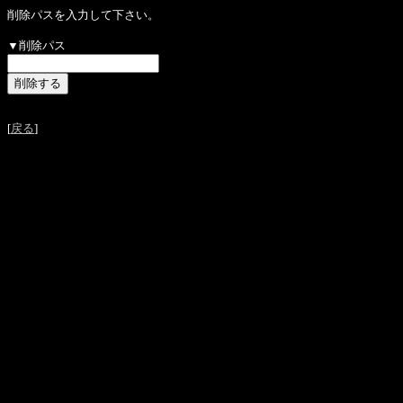
削除パスを入力して下さい。
▼削除パス
[
戻る
]