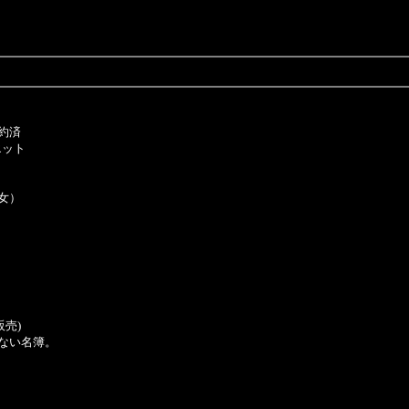
約済
エット
女）
売)
ない名簿。