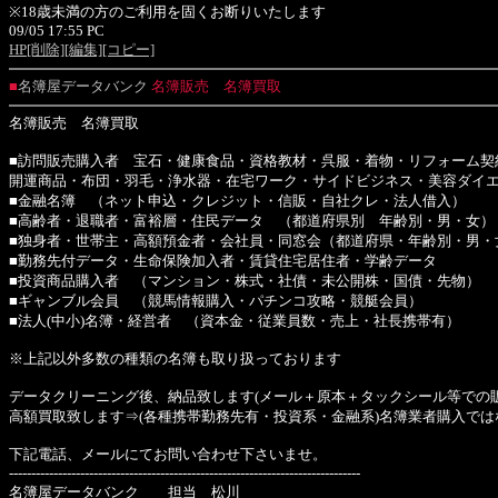
※18歳未満の方のご利用を固くお断りいたします
09/05 17:55 PC
HP
[削除]
[編集]
[コピー]
■
名簿屋データバンク
名簿販売 名簿買取
名簿販売 名簿買取
■訪問販売購入者 宝石・健康食品・資格教材・呉服・着物・リフォーム契
開運商品・布団・羽毛・浄水器・在宅ワーク・サイドビジネス・美容ダイ
■金融名簿 （ネット申込・クレジット・信販・自社クレ・法人借入）
■高齢者・退職者・富裕層・住民データ （都道府県別 年齢別・男・女）
■独身者・世帯主・高額預金者・会社員・同窓会（都道府県・年齢別・男・
■勤務先付データ・生命保険加入者・賃貸住宅居住者・学齢データ
■投資商品購入者 （マンション・株式・社債・未公開株・国債・先物）
■ギャンブル会員 （競馬情報購入・パチンコ攻略・競艇会員）
■法人(中小)名簿・経営者 （資本金・従業員数・売上・社長携帯有）
※上記以外多数の種類の名簿も取り扱っております
データクリーニング後、納品致します(メール＋原本＋タックシール等での販
高額買取致します⇒(各種携帯勤務先有・投資系・金融系)名簿業者購入では
下記電話、メールにてお問い合わせ下さいませ。
-------------------------------------------------------------------------------
名簿屋データバンク 担当 松川