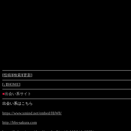
[
投稿
][
検索
][
更新
]
[
↓
][
HOME
]
■
出会い系サイト
出会い系はこちら
https://www.xmind.net/embed/HiW8/
http://bbs-sakura.com