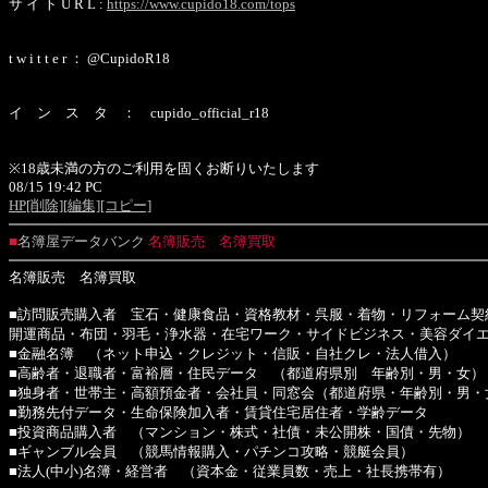
サ イ ト U R L :
https://www.cupido18.com/tops
t w i t t e r ： @CupidoR18
イ ン ス タ ： cupido_official_r18
※18歳未満の方のご利用を固くお断りいたします
08/15 19:42 PC
HP
[削除]
[編集]
[コピー]
■
名簿屋データバンク
名簿販売 名簿買取
名簿販売 名簿買取
■訪問販売購入者 宝石・健康食品・資格教材・呉服・着物・リフォーム契
開運商品・布団・羽毛・浄水器・在宅ワーク・サイドビジネス・美容ダイ
■金融名簿 （ネット申込・クレジット・信販・自社クレ・法人借入）
■高齢者・退職者・富裕層・住民データ （都道府県別 年齢別・男・女）
■独身者・世帯主・高額預金者・会社員・同窓会（都道府県・年齢別・男・
■勤務先付データ・生命保険加入者・賃貸住宅居住者・学齢データ
■投資商品購入者 （マンション・株式・社債・未公開株・国債・先物）
■ギャンブル会員 （競馬情報購入・パチンコ攻略・競艇会員）
■法人(中小)名簿・経営者 （資本金・従業員数・売上・社長携帯有）