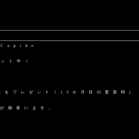
u p i d o
 ン ト 中 ！
t を プ レ ゼ ン ト ！ ( 3 か 月 目 の 更 新 時 )
 が 御 座 い ま す 。