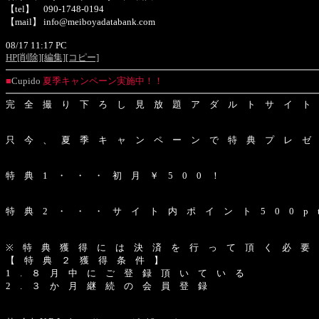
【tel】 090-1748-0194
【mail】 info@meiboyadatabank.com
08/17 11:17 PC
HP
[削除]
[編集]
[コピー]
■
Cupido
夏季キャンペーン実施中！！
完 全 撮 り 下 ろ し 見 放 題 ア ダ ル ト サ イ ト C 
只 今 、 夏 季 キ ャ ン ペ ー ン で 特 典 プ レ ゼ
特 典 1 ・ ・ ・ 初 月 ￥ 5 0 0 ！
特 典 2 ・ ・ ・ サ イ ト 内 ポ イ ン ト 5 0 0 p 
※ 特 典 獲 得 に は 決 済 を 行 っ て 頂 く 必 要
【 特 典 ２ 獲 得 条 件 】
1 . ８ 月 中 に ご 登 録 頂 い て い る
2 . ３ か 月 継 続 の 会 員 登 録