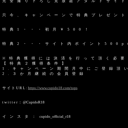
完 全 撮 り 下 ろ し 見 放 題 ア ダ ル ト サ イ ト C 
只 今 、 キ ャ ン ペ ー ン で 特 典 プ レ ゼ ン ト
特 典 1 ・ ・ ・ 初 月 ￥ 5 0 0 ！
特 典 2 ・ ・ ・ サ イ ト 内 ポ イ ン ト 5 0 0 p 
※ 特 典 獲 得 に は 決 済 を 行 っ て 頂 く 必 要
【 特 典 ２ 獲 得 条 件 】
1 . キ ャ ン ペ ー ン 期 間 月 中 に ご 登 録 頂 
2 . ３ か 月 継 続 の 会 員 登 録
サ イ ト U R L :
https://www.cupido18.com/tops
t w i t t e r ： @CupidoR18
イ ン ス タ ： cupido_official_r18