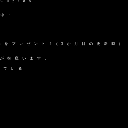
u p i d o
 中 ！
t を プ レ ゼ ン ト ！ ( 3 か 月 目 の 更 新 時 )
 が 御 座 い ま す 。
い て い る