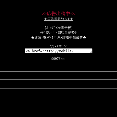
>>
広告出稿中
<<
★広告掲載ｻｲﾄ様★
【ｵｰﾙｼﾞｬﾝﾙ宣伝板】
ﾀｸﾞ使用可･URL自動ﾘﾝｸ
�違法･稼ぎ･ﾓﾊﾞ系･誹謗中傷厳禁�
▽ﾘﾝｸﾌﾘｰ▽
99978hit!