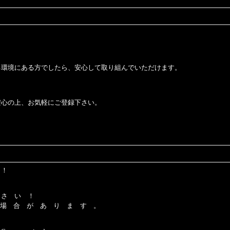
環境にある方でしたら、安心して取り組んでいただけます。
。
安心の上、お気軽にご登録下さい。
 ！
 さ い ！
 場 合 が あ り ま す 。