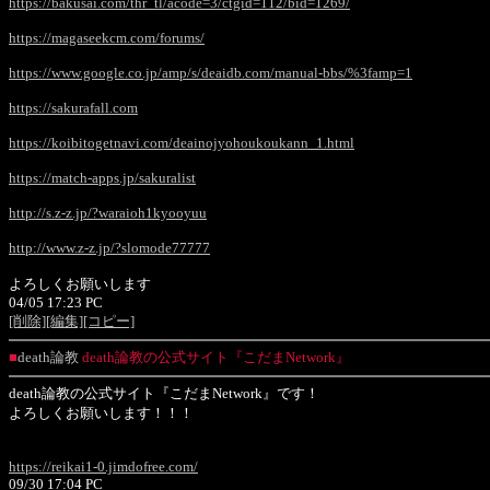
https://bakusai.com/thr_tl/acode=3/ctgid=112/bid=1269/
https://magaseekcm.com/forums/
https://www.google.co.jp/amp/s/deaidb.com/manual-bbs/%3famp=1
https://sakurafall.com
https://koibitogetnavi.com/deainojyohoukoukann_1.html
https://match-apps.jp/sakuralist
http://s.z-z.jp/?waraioh1kyooyuu
http://www.z-z.jp/?slomode77777
よろしくお願いします
04/05 17:23 PC
[削除]
[編集]
[コピー]
■
death論教
death論教の公式サイト『こだまNetwork』
death論教の公式サイト『こだまNetwork』です！
よろしくお願いします！！！
https://reikai1-0.jimdofree.com/
09/30 17:04 PC