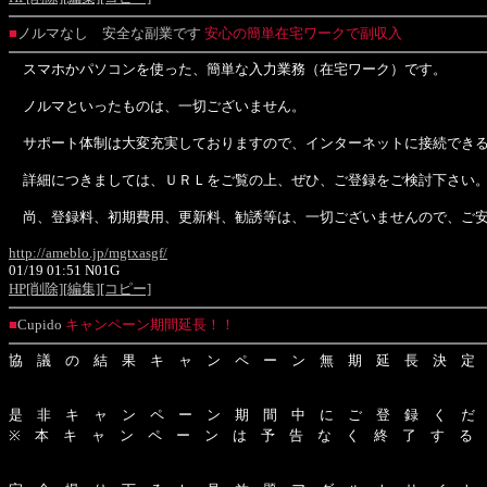
■
ノルマなし 安全な副業です
安心の簡単在宅ワークで副収入
スマホかパソコンを使った、簡単な入力業務（在宅ワーク）です。
ノルマといったものは、一切ございません。
サポート体制は大変充実しておりますので、インターネットに接続できる
詳細につきましては、ＵＲＬをご覧の上、ぜひ、ご登録をご検討下さい
尚、登録料、初期費用、更新料、勧誘等は、一切ございませんので、ご
http://ameblo.jp/mgtxasgf/
01/19 01:51 N01G
HP
[削除]
[編集]
[コピー]
■
Cupido
キャンペーン期間延長！！
協 議 の 結 果 キ ャ ン ペ ー ン 無 期 延 長 決 定
是 非 キ ャ ン ペ ー ン 期 間 中 に ご 登 録 く だ
※ 本 キ ャ ン ペ ー ン は 予 告 な く 終 了 す る