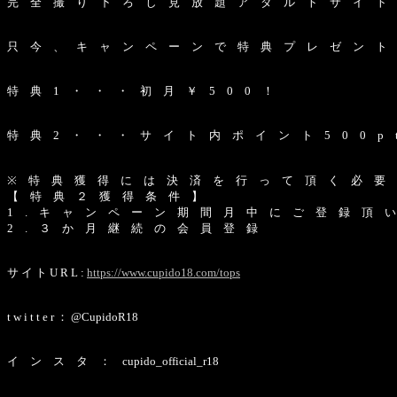
完 全 撮 り 下 ろ し 見 放 題 ア ダ ル ト サ イ ト C 
只 今 、 キ ャ ン ペ ー ン で 特 典 プ レ ゼ ン ト
特 典 1 ・ ・ ・ 初 月 ￥ 5 0 0 ！
特 典 2 ・ ・ ・ サ イ ト 内 ポ イ ン ト 5 0 0 p 
※ 特 典 獲 得 に は 決 済 を 行 っ て 頂 く 必 要
【 特 典 ２ 獲 得 条 件 】
1 . キ ャ ン ペ ー ン 期 間 月 中 に ご 登 録 頂 
2 . ３ か 月 継 続 の 会 員 登 録
サ イ ト U R L :
https://www.cupido18.com/tops
t w i t t e r ： @CupidoR18
イ ン ス タ ： cupido_official_r18