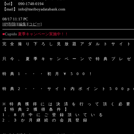
【tel】 090-1748-0194
【mail】 info@meiboyadatabank.com
08/17 11:17 PC
HP
[削除]
[編集]
[コピー]
■
Cupido
夏季キャンペーン実施中！！
完 全 撮 り 下 ろ し 見 放 題 ア ダ ル ト サ イ ト C 
只 今 、 夏 季 キ ャ ン ペ ー ン で 特 典 プ レ ゼ
特 典 1 ・ ・ ・ 初 月 ￥ 5 0 0 ！
特 典 2 ・ ・ ・ サ イ ト 内 ポ イ ン ト 5 0 0 p 
※ 特 典 獲 得 に は 決 済 を 行 っ て 頂 く 必 要
【 特 典 ２ 獲 得 条 件 】
1 . ８ 月 中 に ご 登 録 頂 い て い る
2 . ３ か 月 継 続 の 会 員 登 録