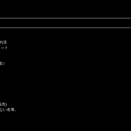
約済
エット
女）
売)
ない名簿。