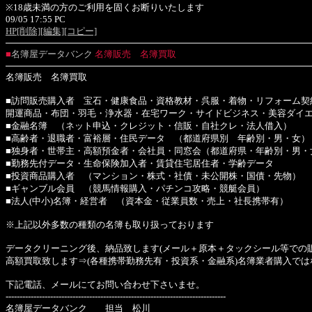
※18歳未満の方のご利用を固くお断りいたします
09/05 17:55 PC
HP
[削除]
[編集]
[コピー]
■
名簿屋データバンク
名簿販売 名簿買取
名簿販売 名簿買取
■訪問販売購入者 宝石・健康食品・資格教材・呉服・着物・リフォーム契
開運商品・布団・羽毛・浄水器・在宅ワーク・サイドビジネス・美容ダイ
■金融名簿 （ネット申込・クレジット・信販・自社クレ・法人借入）
■高齢者・退職者・富裕層・住民データ （都道府県別 年齢別・男・女）
■独身者・世帯主・高額預金者・会社員・同窓会（都道府県・年齢別・男・
■勤務先付データ・生命保険加入者・賃貸住宅居住者・学齢データ
■投資商品購入者 （マンション・株式・社債・未公開株・国債・先物）
■ギャンブル会員 （競馬情報購入・パチンコ攻略・競艇会員）
■法人(中小)名簿・経営者 （資本金・従業員数・売上・社長携帯有）
※上記以外多数の種類の名簿も取り扱っております
データクリーニング後、納品致します(メール＋原本＋タックシール等での販
高額買取致します⇒(各種携帯勤務先有・投資系・金融系)名簿業者購入では
下記電話、メールにてお問い合わせ下さいませ。
-------------------------------------------------------------------------------
名簿屋データバンク 担当 松川