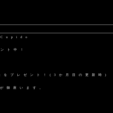
u p i d o
 ン ト 中 ！
t を プ レ ゼ ン ト ！ ( 3 か 月 目 の 更 新 時 )
 が 御 座 い ま す 。