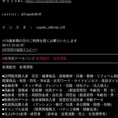
サ イ ト U R L :
https://www.cupido18.com/tops
t w i t t e r ： @CupidoR18
イ ン ス タ ： cupido_official_r18
※18歳未満の方のご利用を固くお断りいたします
08/15 19:42 PC
HP
[削除]
[編集]
[コピー]
■
名簿屋データバンク
名簿販売 名簿買取
名簿販売 名簿買取
■訪問販売購入者 宝石・健康食品・資格教材・呉服・着物・リフォーム契
開運商品・布団・羽毛・浄水器・在宅ワーク・サイドビジネス・美容ダイ
■金融名簿 （ネット申込・クレジット・信販・自社クレ・法人借入）
■高齢者・退職者・富裕層・住民データ （都道府県別 年齢別・男・女）
■独身者・世帯主・高額預金者・会社員・同窓会（都道府県・年齢別・男・
■勤務先付データ・生命保険加入者・賃貸住宅居住者・学齢データ
■投資商品購入者 （マンション・株式・社債・未公開株・国債・先物）
■ギャンブル会員 （競馬情報購入・パチンコ攻略・競艇会員）
■法人(中小)名簿・経営者 （資本金・従業員数・売上・社長携帯有）