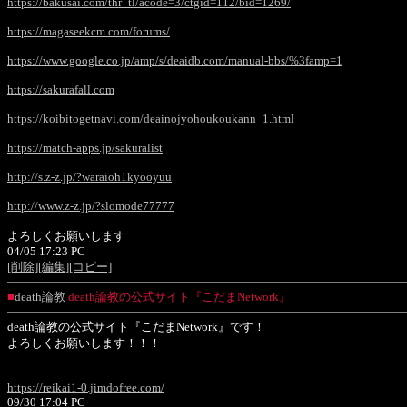
https://bakusai.com/thr_tl/acode=3/ctgid=112/bid=1269/
https://magaseekcm.com/forums/
https://www.google.co.jp/amp/s/deaidb.com/manual-bbs/%3famp=1
https://sakurafall.com
https://koibitogetnavi.com/deainojyohoukoukann_1.html
https://match-apps.jp/sakuralist
http://s.z-z.jp/?waraioh1kyooyuu
http://www.z-z.jp/?slomode77777
よろしくお願いします
04/05 17:23 PC
[削除]
[編集]
[コピー]
■
death論教
death論教の公式サイト『こだまNetwork』
death論教の公式サイト『こだまNetwork』です！
よろしくお願いします！！！
https://reikai1-0.jimdofree.com/
09/30 17:04 PC