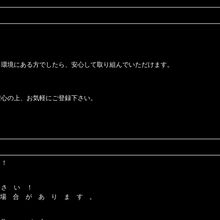
環境にある方でしたら、安心して取り組んでいただけます。
。
安心の上、お気軽にご登録下さい。
 ！
 さ い ！
 場 合 が あ り ま す 。