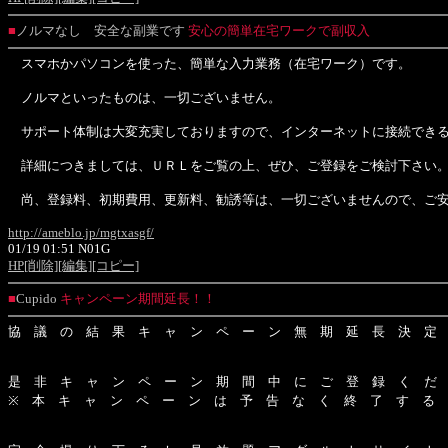
■
ノルマなし 安全な副業です
安心の簡単在宅ワークで副収入
スマホかパソコンを使った、簡単な入力業務（在宅ワーク）です。
ノルマといったものは、一切ございません。
サポート体制は大変充実しておりますので、インターネットに接続できる
詳細につきましては、ＵＲＬをご覧の上、ぜひ、ご登録をご検討下さい
尚、登録料、初期費用、更新料、勧誘等は、一切ございませんので、ご
http://ameblo.jp/mgtxasgf/
01/19 01:51 N01G
HP
[削除]
[編集]
[コピー]
■
Cupido
キャンペーン期間延長！！
協 議 の 結 果 キ ャ ン ペ ー ン 無 期 延 長 決 定
是 非 キ ャ ン ペ ー ン 期 間 中 に ご 登 録 く だ
※ 本 キ ャ ン ペ ー ン は 予 告 な く 終 了 す る