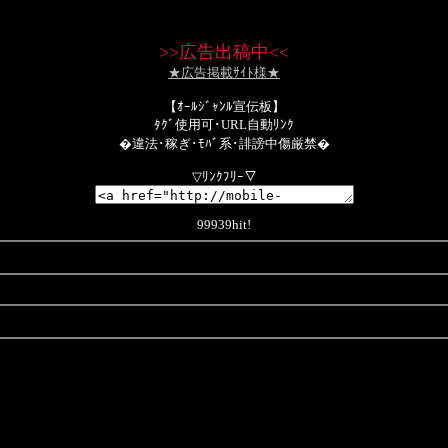
>>
広告出稿中
<<
★広告掲載ｻｲﾄ様★
【ｵｰﾙｼﾞｬﾝﾙ宣伝板】
ﾀｸﾞ使用可･URL自動ﾘﾝｸ
�違法･稼ぎ･ﾓﾊﾞ系･誹謗中傷厳禁�
▽ﾘﾝｸﾌﾘｰ▽
99939hit!