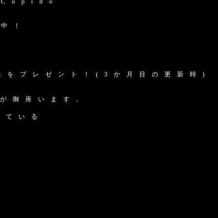
u p i d o
 中 ！
t を プ レ ゼ ン ト ！ ( 3 か 月 目 の 更 新 時 )
 が 御 座 い ま す 。
い て い る