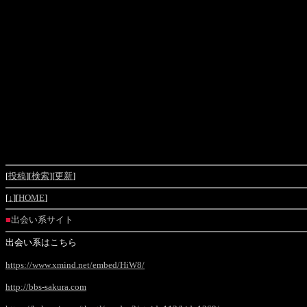
[
投稿
][
検索
][
更新
]
[
↓
][
HOME
]
■
出会い系サイト
出会い系はこちら
https://www.xmind.net/embed/HiW8/
http://bbs-sakura.com