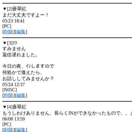
▼[2]
蒼翠紅
まだ大丈夫ですよー！
05/23 18:41
[PC]
[
削除
][
編集
]
▼[3]
ｿﾗ
すみません
返信遅れました。
今日の夜、ｲﾝしますので
何処かで逢えたら、
お話ししてみませんか？
05/24 12:37
[N05C]
[
削除
][
編集
]
▼[4]
蒼翠紅
もうしわけありません、長らくINができなかったもので、、ま
06/08 13:59
[PC]
[
削除
][
編集
]