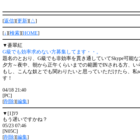
[
返信
][
更新
][
△
]
[
↓
][
検索
][
HOME
]
▼
蒼翠紅
G級でも効率求めない方募集してます・・。
題名のとおり、G級でも非効率を貫き通していてSkype可能
夕方～夜中、朝から正午くらいまでの範囲でINされる方、い
もし、こんな奴とでも関わりたいと思っていただけたら、私sosu
す！
04/18 21:40
[PC]
[
削除
][
編集
]
▼[1]
ｿﾗ
もう遅いですかね？
05/23 07:46
[N05C]
[
削除
][
編集
]