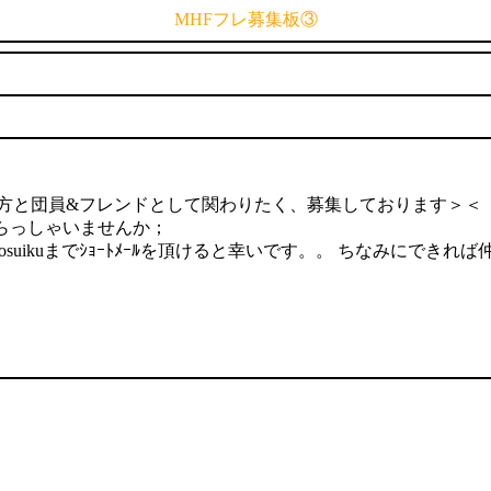
MHFフレ募集板③
な方と団員&フレンドとして関わりたく、募集しております＞＜
らっしゃいませんか；
ikuまでｼｮｰﾄﾒｰﾙを頂けると幸いです。。 ちなみにできれ