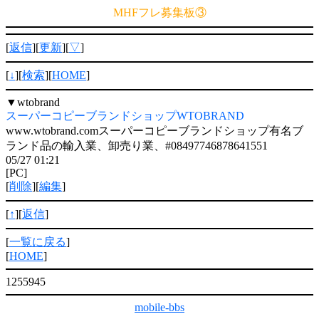
MHFフレ募集板③
[
返信
][
更新
][
▽
]
[
↓
][
検索
][
HOME
]
▼
wtobrand
スーパーコピーブランドショップWTOBRAND
www.wtobrand.comスーパーコピーブランドショップ有名ブ
ランド品の輸入業、卸売り業、#08497746878641551
05/27 01:21
[PC]
[
削除
][
編集
]
[
↑
][
返信
]
[
一覧に戻る
]
[
HOME
]
1255945
mobile-bbs