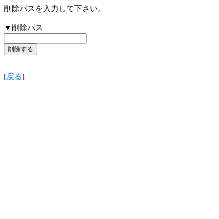
削除パスを入力して下さい。
▼削除パス
[
戻る
]