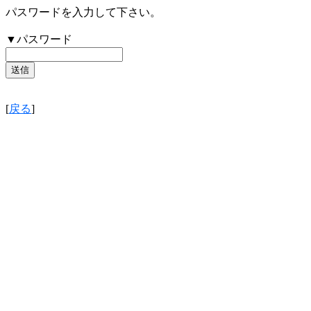
パスワードを入力して下さい。
▼パスワード
[
戻る
]