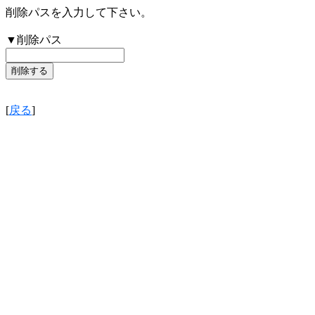
削除パスを入力して下さい。
▼削除パス
[
戻る
]