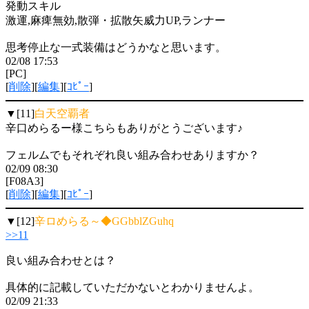
発動スキル
激運,麻痺無効,散弾・拡散矢威力UP,ランナー
思考停止な一式装備はどうかなと思います。
02/08 17:53
[PC]
[
削除
][
編集
][
ｺﾋﾟｰ
]
▼[11]
白天空覇者
辛口めらるー様こちらもありがとうございます♪
フェルムでもそれぞれ良い組み合わせありますか？
02/09 08:30
[F08A3]
[
削除
][
編集
][
ｺﾋﾟｰ
]
▼[12]
辛ロめらる～◆GGbblZGuhq
>>11
良い組み合わせとは？
具体的に記載していただかないとわかりませんよ。
02/09 21:33