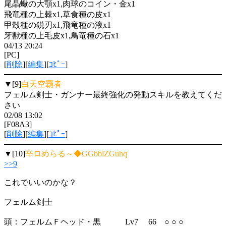
尾晶蠍の大顎x1,肉球のコイン・金x1
飛竜種の上棘x1,草食種の皮x1
甲殻種の鋭刃x1,飛竜種の液x1
牙獣種の上毛皮x1,鳥竜種の石x1
04/13 20:24
[PC]
[
削除
][
編集
][
ｺﾋﾟｰ
]
▼[9]
白天空覇者
フェルム剣士・ガンナー最終強化の発動スキルを教えてくだ
さい
02/08 13:02
[F08A3]
[
削除
][
編集
][
ｺﾋﾟｰ
]
▼[10]
辛ロめらる～◆GGbblZGuhq
>>9
これでいいのかな？
フェルム剣士
頭：フェルムＦヘッド・黒 Lv7 66 ○ ○ ○