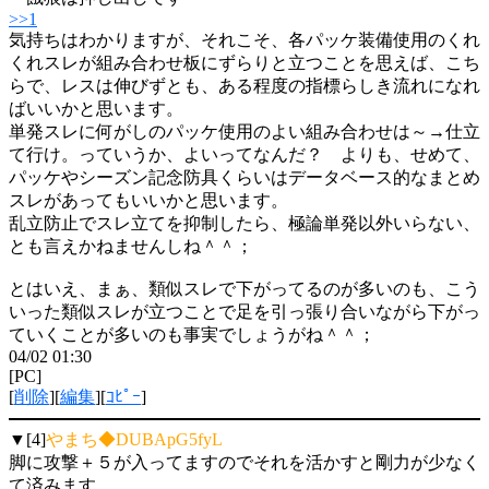
>>1
気持ちはわかりますが、それこそ、各パッケ装備使用のくれ
くれスレが組み合わせ板にずらりと立つことを思えば、こち
らで、レスは伸びずとも、ある程度の指標らしき流れになれ
ばいいかと思います。
単発スレに何がしのパッケ使用のよい組み合わせは～→仕立
て行け。っていうか、よいってなんだ？ よりも、せめて、
パッケやシーズン記念防具くらいはデータベース的なまとめ
スレがあってもいいかと思います。
乱立防止でスレ立てを抑制したら、極論単発以外いらない、
とも言えかねませんしね＾＾；
とはいえ、まぁ、類似スレで下がってるのが多いのも、こう
いった類似スレが立つことで足を引っ張り合いながら下がっ
ていくことが多いのも事実でしょうがね＾＾；
04/02 01:30
[PC]
[
削除
][
編集
][
ｺﾋﾟｰ
]
▼[4]
やまち◆DUBApG5fyL
脚に攻撃＋５が入ってますのでそれを活かすと剛力が少なく
て済みます