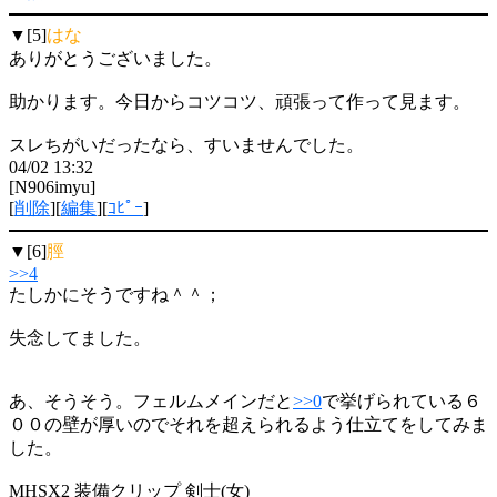
▼[5]
はな
ありがとうございました。
助かります。今日からコツコツ、頑張って作って見ます。
スレちがいだったなら、すいませんでした。
04/02 13:32
[N906imyu]
[
削除
][
編集
][
ｺﾋﾟｰ
]
▼[6]
脛
>>4
たしかにそうですね＾＾；
失念してました。
あ、そうそう。フェルムメインだと
>>0
で挙げられている６
００の壁が厚いのでそれを超えられるよう仕立てをしてみま
した。
MHSX2 装備クリップ 剣士(女)