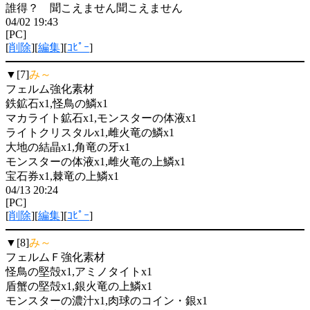
誰得？ 聞こえません聞こえません
04/02 19:43
[PC]
[
削除
][
編集
][
ｺﾋﾟｰ
]
▼[7]
み～
フェルム強化素材
鉄鉱石x1,怪鳥の鱗x1
マカライト鉱石x1,モンスターの体液x1
ライトクリスタルx1,雌火竜の鱗x1
大地の結晶x1,角竜の牙x1
モンスターの体液x1,雌火竜の上鱗x1
宝石券x1,棘竜の上鱗x1
04/13 20:24
[PC]
[
削除
][
編集
][
ｺﾋﾟｰ
]
▼[8]
み～
フェルムＦ強化素材
怪鳥の堅殻x1,アミノタイトx1
盾蟹の堅殻x1,銀火竜の上鱗x1
モンスターの濃汁x1,肉球のコイン・銀x1