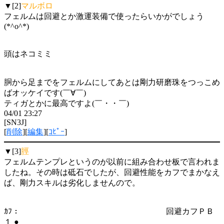
▼[2]
マルボロ
フェルムは回避とか激運装備で使ったらいかがでしょう
(*^o^*)
頭はネコミミ
胴から足までをフェルムにしてあとは剛力研磨珠をつっこめ
ばオッケイです(￣∀￣)
ティガとかに最高ですよ(￣・・￣)
04/01 23:27
[SN3J]
[
削除
][
編集
][
ｺﾋﾟｰ
]
▼[3]
脛
フェルムテンプレというのが以前に組み合わせ板で言われま
したね。その時は砥石でしたが、回避性能をカフでまかなえ
ば、剛力スキルは劣化しませんので。
ｶﾌ： 回避カフＰＢ
１ ●