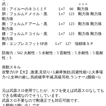
武： ○ ○ ○
頭：アイルーのネコミミＦ Lv7 66 剛力珠
胴：フェルムＦメイル・黒 Lv7 123 剛力珠 剛力珠
剛力珠
腕：フェルムＦアーム・黒 Lv7 123 剛力珠 剛力珠
剛力珠
腰：フェルムＦコイル・黒 Lv7 123 剛力珠 剛力珠
剛力珠
脚：エンプレスフットSP赤 Lv7 127 強精珠ＳＰ
防御力：562 火耐性：5 水耐性：5 雷耐性：5 氷耐性：5 龍耐
性：5
発動スキル
攻撃力UP【大】,激運,見切り+3,麻痺無効,回避性能+2,火事場
力+2,女神の赦し,気絶確率半減,高級耳栓,ランナー,(餓狼+1)
元は武器スロ使用でしたが、カフを使えば武器スロなしでも
できる構成なのでそうしています。
武器スロ不要なので剛適正でも対応可能です。
＊餓狼は押し出しです