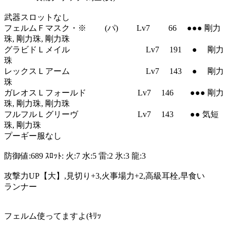
武器スロットなし
フェルムＦマスク・※ (パ) Lv7 66 ●●● 剛力
珠, 剛力珠, 剛力珠
グラビドＬメイル Lv7 191 ● 剛力
珠
レックスＬアーム Lv7 143 ● 剛力
珠
ガレオスＬフォールド Lv7 146 ●●● 剛力
珠, 剛力珠, 剛力珠
フルフルＬグリーヴ Lv7 143 ●● 気短
珠, 剛力珠
プーギー服なし
防御値:689 ｽﾛｯﾄ: 火:7 水:5 雷:2 氷:3 龍:3
攻撃力UP【大】,見切り+3,火事場力+2,高級耳栓,早食い
ランナー
フェルム使ってますよ(ｷﾘｯ