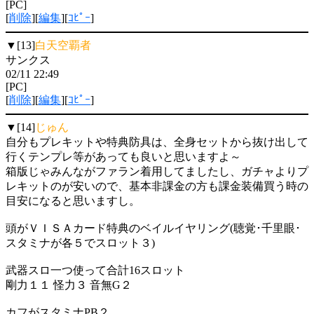
[PC]
[
削除
][
編集
][
ｺﾋﾟｰ
]
▼[13]
白天空覇者
サンクス
02/11 22:49
[PC]
[
削除
][
編集
][
ｺﾋﾟｰ
]
▼[14]
じゅん
自分もプレキットや特典防具は、全身セットから抜け出して
行くテンプレ等があっても良いと思いますよ～
箱版じゃみんながファラン着用してましたし、ガチャよりプ
レキットのが安いので、基本非課金の方も課金装備買う時の
目安になると思いますし。
頭がＶＩＳＡカード特典のベイルイヤリング(聴覚･千里眼･
スタミナが各５でスロット３)
武器スロ一つ使って合計16スロット
剛力１１ 怪力３ 音無G２
カフがスタミナPB２