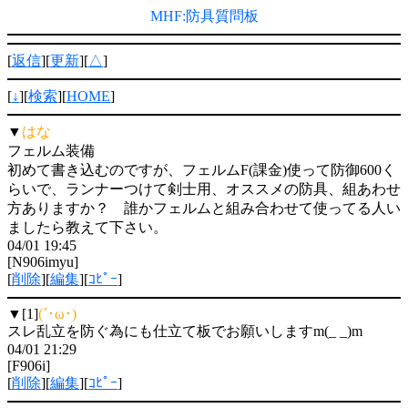
MHF:防具質問板
[
返信
][
更新
][
△
]
[
↓
][
検索
][
HOME
]
▼
はな
フェルム装備
初めて書き込むのですが、フェルムF(課金)使って防御600く
らいで、ランナーつけて剣士用、オススメの防具、組あわせ
方ありますか？ 誰かフェルムと組み合わせて使ってる人い
ましたら教えて下さい。
04/01 19:45
[N906imyu]
[
削除
][
編集
][
ｺﾋﾟｰ
]
▼[1]
(´･ω･)
スレ乱立を防ぐ為にも仕立て板でお願いしますm(_ _)m
04/01 21:29
[F906i]
[
削除
][
編集
][
ｺﾋﾟｰ
]