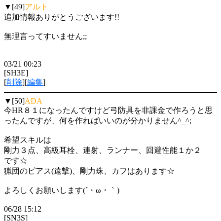
▼[49]
アルト
追加情報ありがとうございます!!
無理言ってすいません;;
03/21 00:23
[SH3E]
[
削除
][
編集
]
▼[50]
ADA
今HR８１になったんですけど弓防具を非課金で作ろうと思
ったんですが、何を作ればいいのが分かりません^_^;
希望スキルは
剛力３点、高級耳栓、連射、ランナー、回避性能１か２
です☆
猟団のピアス(遠撃)、剛力珠、カフはあります☆
よろしくお願いします(´・ω・｀)
06/28 15:12
[SN3S]