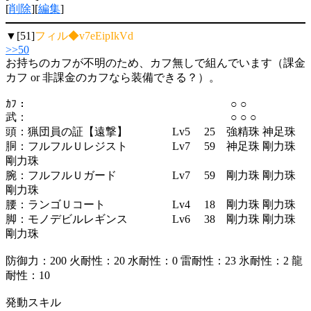
[
削除
][
編集
]
▼[51]
フィル◆v7eEipIkVd
>>50
お持ちのカフが不明のため、カフ無しで組んでいます（課金
カフ or 非課金のカフなら装備できる？）。
ｶﾌ： ○ ○
武： ○ ○ ○
頭：猟団員の証【遠撃】 Lv5 25 強精珠 神足珠
胴：フルフルＵレジスト Lv7 59 神足珠 剛力珠
剛力珠
腕：フルフルＵガード Lv7 59 剛力珠 剛力珠
剛力珠
腰：ランゴＵコート Lv4 18 剛力珠 剛力珠
脚：モノデビルレギンス Lv6 38 剛力珠 剛力珠
剛力珠
防御力：200 火耐性：20 水耐性：0 雷耐性：23 氷耐性：2 龍
耐性：10
発動スキル