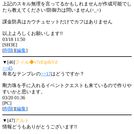
上記のスキル無理を言ってるかもしれませんが作成可能でし
たら教えてください!防御力は問いません(>_<)
課金防具はカウチュセットだけでカフはありません
以上よろしくお願いします!!
03/18 11:50
[SH3E]
[
削除
][
編集
]
▼[46]
フィル◆v7eEipIkVd
>>45
有名なテンプレの
>>17
はどうですか？
剛力珠を手に入れるイベントクエストも来ているので作りや
すいかと思います。
03/20 01:36
[PC]
[
削除
][
編集
]
▼[47]
アルト
情報どうもありがとうございます!!