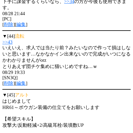
下手に課金するくらいなら、
>>34
の方が今後も使用できま
す。
08/28 21:44
[PC]
[
削除
][
編集
]
▼[44]
流転
>>43
いえいえ、求人では当たり前？みたいなので作って損はしな
いと思います…なかなかイン出来ないので完成がいつになる
かわかりませんがorz
とりあえず団チケ集めに猫いじめですね…ｗ
08/29 19:33
[SN3Q]
[
削除
][
編集
]
▼[45]
アルト
はじめまして
HR61～ボウガン装備の仕立てをお願いします
【希望スキル】
攻撃大/反動軽減+2/高級耳栓/装填数UP