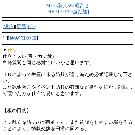
MHF:防具ｽｷﾙ組合せ
[HR51～100/遠距離]
[
返信
][
更新
][
△
]
[
↓
][
検索
][
HOME
]
▼
せな
仕立てスレ(弓・ガン編)
単発質問と同じ感覚でいいかと思います。
ＨＲによって生産出来る防具が違う為ため必ず記載して下さ
い。
また課金防具やイベント防具の有無など条件を細かく記載し
て頂いた方が仕立て易いと思います。
【板の目的】
スレ乱立を防ぐのが目的です。また質問をしやすい場を作る
ことにより、情報交換を円滑に図れる。