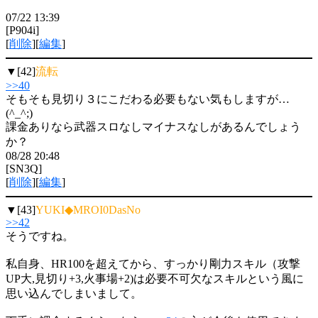
07/22 13:39
[P904i]
[
削除
][
編集
]
▼[42]
流転
>>40
そもそも見切り３にこだわる必要もない気もしますが…
(^_^;)
課金ありなら武器スロなしマイナスなしがあるんでしょう
か？
08/28 20:48
[SN3Q]
[
削除
][
編集
]
▼[43]
YUKI◆MROI0DasNo
>>42
そうですね。
私自身、HR100を超えてから、すっかり剛力スキル（攻撃
UP大,見切り+3,火事場+2)は必要不可欠なスキルという風に
思い込んでしまいまして。