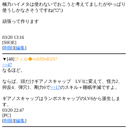
極力ハイメタは使わないでおこうと考えてましたがやっぱり
使うしかなさそうですね(°□°;)
頑張って作ります
03/20 13:16
[SH3E]
[
削除
][
編集
]
▼[48]
フィル◆vo9JDnRZ97
>>47
なるほど。
ならば、頭だけギアノスキャップ LV3に変えて、怪力2、
抑反4、弾穴1、剛力6で
>>17
のスキル＋睡眠半減ですよ。
ギアノスキャップはランポスキャップのLV6から派生しま
す。
03/20 22:47
[PC]
[
削除
][
編集
]