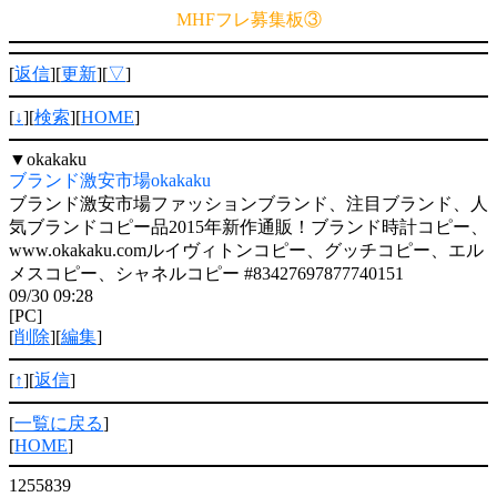
MHFフレ募集板③
[
返信
][
更新
][
▽
]
[
↓
][
検索
][
HOME
]
▼
okakaku
ブランド激安市場okakaku
ブランド激安市場ファッションブランド、注目ブランド、人
気ブランドコピー品2015年新作通販！ブランド時計コピー、
www.okakaku.comルイヴィトンコピー、グッチコピー、エル
メスコピー、シャネルコピー #83427697877740151
09/30 09:28
[PC]
[
削除
][
編集
]
[
↑
][
返信
]
[
一覧に戻る
]
[
HOME
]
1255839