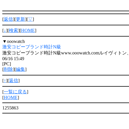
[
返信
][
更新
][
▽
]
[
↓
][
検索
][
HOME
]
▼
ooowatch
激安コピーブランド時計N級
激安コピーブランド時計N級www.ooowatch.comルイヴィトン、
06/16 15:49
[PC]
[
削除
][
編集
]
[
↑
][
返信
]
[
一覧に戻る
]
[
HOME
]
1255863