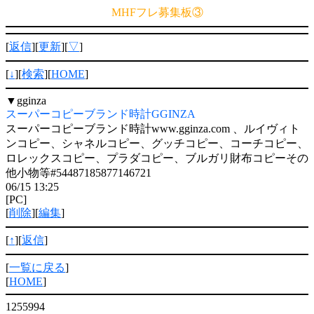
MHFフレ募集板③
[
返信
][
更新
][
▽
]
[
↓
][
検索
][
HOME
]
▼
gginza
スーパーコピーブランド時計GGINZA
スーパーコピーブランド時計www.gginza.com 、ルイヴィト
ンコピー、シャネルコピー、グッチコピー、コーチコピー、
ロレックスコピー、プラダコピー、ブルガリ財布コピーその
他小物等#54487185877146721
06/15 13:25
[PC]
[
削除
][
編集
]
[
↑
][
返信
]
[
一覧に戻る
]
[
HOME
]
1255994