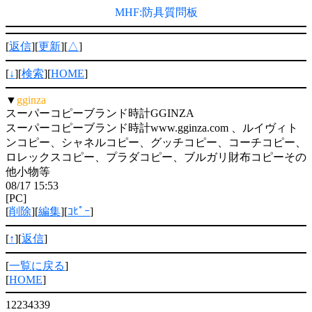
MHF:防具質問板
[
返信
][
更新
][
△
]
[
↓
][
検索
][
HOME
]
▼
gginza
スーパーコピーブランド時計GGINZA
スーパーコピーブランド時計www.gginza.com 、ルイヴィト
ンコピー、シャネルコピー、グッチコピー、コーチコピー、
ロレックスコピー、プラダコピー、ブルガリ財布コピーその
他小物等
08/17 15:53
[PC]
[
削除
][
編集
][
ｺﾋﾟｰ
]
[
↑
][
返信
]
[
一覧に戻る
]
[
HOME
]
12234339