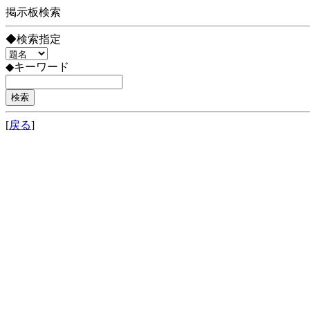
掲示板検索
◆検索指定
◆キーワード
[
戻る
]