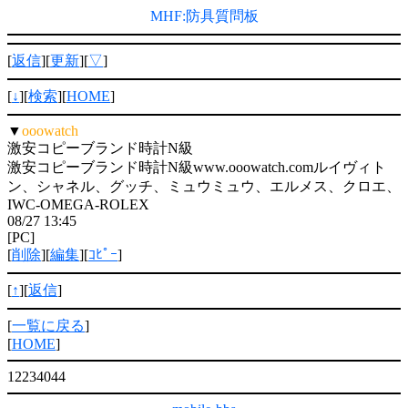
MHF:防具質問板
[
返信
][
更新
][
▽
]
[
↓
][
検索
][
HOME
]
▼
ooowatch
激安コピーブランド時計N級
激安コピーブランド時計N級www.ooowatch.comルイヴィト
ン、シャネル、グッチ、ミュウミュウ、エルメス、クロエ、
IWC-OMEGA-ROLEX
08/27 13:45
[PC]
[
削除
][
編集
][
ｺﾋﾟｰ
]
[
↑
][
返信
]
[
一覧に戻る
]
[
HOME
]
12234044