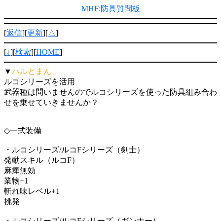
MHF:防具質問板
[
返信
][
更新
][
△
]
[
↓
][
検索
][
HOME
]
▼
ハルとまん
ルコシリーズを活用
武器種は問いませんのでルコシリーズを使った防具組み合わ
せを乗せていきませんか？
◇一式装備
・ルコシリーズ/ルコFシリーズ（剣士）
発動スキル（ルコF）
麻痺無効
業物+1
斬れ味レベル+1
挑発
・ルコシリーズ/ルコFシリーズ（ガンナー）