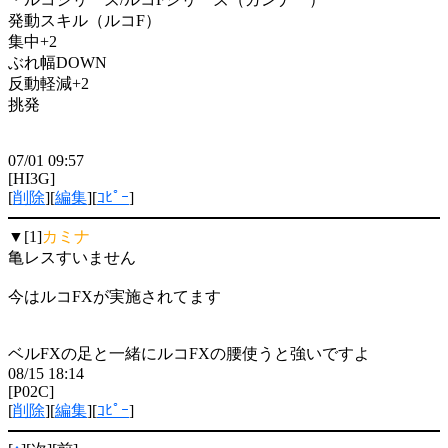
発動スキル（ルコF）
集中+2
ぶれ幅DOWN
反動軽減+2
挑発
07/01 09:57
[HI3G]
[
削除
][
編集
][
ｺﾋﾟｰ
]
▼[1]
カミナ
亀レスすいません
今はルコFXが実施されてます
ベルFXの足と一緒にルコFXの腰使うと強いですよ
08/15 18:14
[P02C]
[
削除
][
編集
][
ｺﾋﾟｰ
]