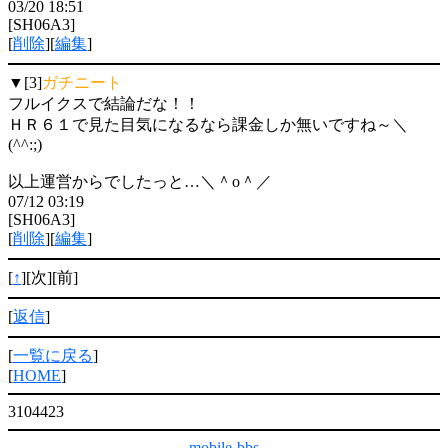
03/20 18:51
[SH06A3]
[
削除
][
編集
]
▼[3]
ガチニート
フルイクスで結論だな！！
ＨＲ６１で見た目気になるなら課金しか無いですね～＼
(^^:;)
以上運営からでしたっと…＼＾o＾／
07/12 03:19
[SH06A3]
[
削除
][
編集
]
[
↑
][次][前]
[
返信
]
[
一覧に戻る
]
[
HOME
]
3104423
mobile-bbs