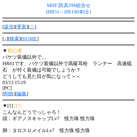
MHF:防具ｽｷﾙ組合せ
[HR51～HR100/剣士]
[
返信
][
更新
][
△
]
[
↓
][
検索
][
HOME
]
▼
初心者
バケツ装備以外で…
HR61です、バケツ装備以外で高級耳栓 ランナー 高速砥
石 が付く装備は可能でしょうか？
どうしても見た目が気になって＞＜
03/13 15:19
[PC]
[
削除
][
編集
]
▼[1]
ゴリ
こんなんどうでっしゃろ！
頭：ギアノスキャップLv7 怪力珠 怪力珠
胴：タロスＵメイルLv7 怪力珠 怪力珠