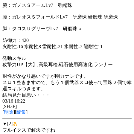
腕：ガノスＳアームLv7 強精珠
腰：ガレオスＳフォールドLv7 研磨珠 研磨珠 研磨珠
脚：タロスＵグリーヴLv7 研磨珠 ○
防御力：420
火耐性-16 水耐性8 雷耐性-21 氷耐性-7 龍耐性11
発動スキル
攻撃力UP【大】,高級耳栓,砥石使用高速化,ランナー
耐性がかなり悪いですが剛力ナシです。
スロ１空きますので、もう１個武器スロ使って宝珠２個で幸
運スキルつきます。
結局見た目悪い・・・
03/16 16:22
[SH3F]
[
削除
][
編集
]
▼[2]
あ
フルイクスで解決ですね