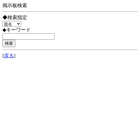
掲示板検索
◆検索指定
◆キーワード
[
戻る
]