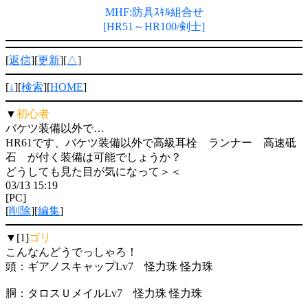
MHF:防具ｽｷﾙ組合せ
[HR51～HR100/剣士]
[
返信
][
更新
][
△
]
[
↓
][
検索
][
HOME
]
▼
初心者
バケツ装備以外で…
HR61です、バケツ装備以外で高級耳栓 ランナー 高速砥
石 が付く装備は可能でしょうか？
どうしても見た目が気になって＞＜
03/13 15:19
[PC]
[
削除
][
編集
]
▼[1]
ゴリ
こんなんどうでっしゃろ！
頭：ギアノスキャップLv7 怪力珠 怪力珠
胴：タロスＵメイルLv7 怪力珠 怪力珠