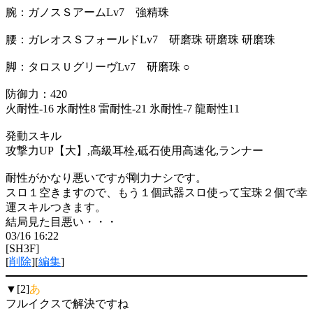
腕：ガノスＳアームLv7 強精珠
腰：ガレオスＳフォールドLv7 研磨珠 研磨珠 研磨珠
脚：タロスＵグリーヴLv7 研磨珠 ○
防御力：420
火耐性-16 水耐性8 雷耐性-21 氷耐性-7 龍耐性11
発動スキル
攻撃力UP【大】,高級耳栓,砥石使用高速化,ランナー
耐性がかなり悪いですが剛力ナシです。
スロ１空きますので、もう１個武器スロ使って宝珠２個で幸
運スキルつきます。
結局見た目悪い・・・
03/16 16:22
[SH3F]
[
削除
][
編集
]
▼[2]
あ
フルイクスで解決ですね