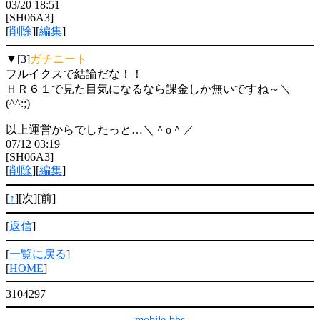
03/20 18:51
[SH06A3]
[
削除
][
編集
]
▼[3]
ガチニート
フルイクスで結論だな！！
ＨＲ６１で見た目気になるなら課金しか無いですね～＼
(^^:;)
以上運営からでしたっと…＼＾o＾／
07/12 03:19
[SH06A3]
[
削除
][
編集
]
[
↑
][次][前]
[
返信
]
[
一覧に戻る
]
[
HOME
]
3104297
mobile-bbs