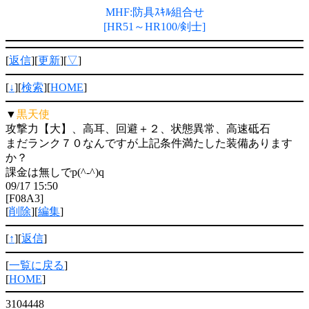
MHF:防具ｽｷﾙ組合せ
[HR51～HR100/剣士]
[
返信
][
更新
][
▽
]
[
↓
][
検索
][
HOME
]
▼
黒天使
攻撃力【大】、高耳、回避＋２、状態異常、高速砥石
まだランク７０なんですが上記条件満たした装備あります
か？
課金は無しでp(^-^)q
09/17 15:50
[F08A3]
[
削除
][
編集
]
[
↑
][
返信
]
[
一覧に戻る
]
[
HOME
]
3104448