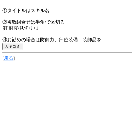
①タイトルはスキル名
②複数組合せは半角/で区切る
例]耐震/見切り+1
③お勧めの場合は防御力、部位装備、装飾品を
[
戻る
]