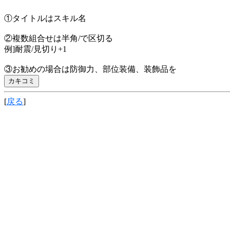
①タイトルはスキル名
②複数組合せは半角/で区切る
例]耐震/見切り+1
③お勧めの場合は防御力、部位装備、装飾品を
[
戻る
]