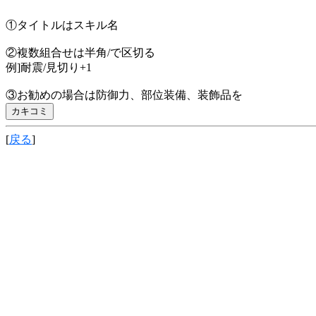
①タイトルはスキル名
②複数組合せは半角/で区切る
例]耐震/見切り+1
③お勧めの場合は防御力、部位装備、装飾品を
[
戻る
]