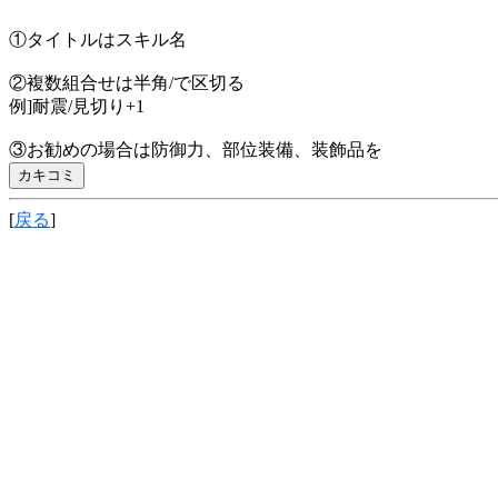
①タイトルはスキル名
②複数組合せは半角/で区切る
例]耐震/見切り+1
③お勧めの場合は防御力、部位装備、装飾品を
[
戻る
]