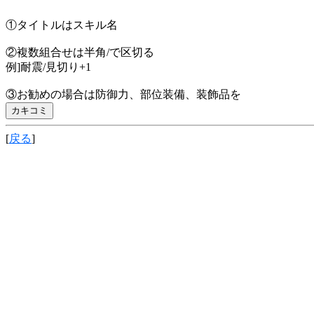
①タイトルはスキル名
②複数組合せは半角/で区切る
例]耐震/見切り+1
③お勧めの場合は防御力、部位装備、装飾品を
[
戻る
]