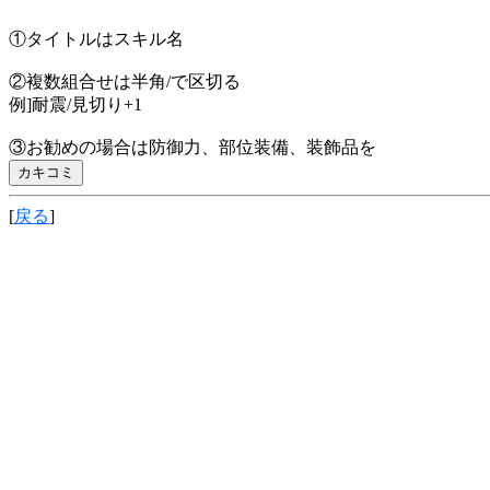
①タイトルはスキル名
②複数組合せは半角/で区切る
例]耐震/見切り+1
③お勧めの場合は防御力、部位装備、装飾品を
[
戻る
]