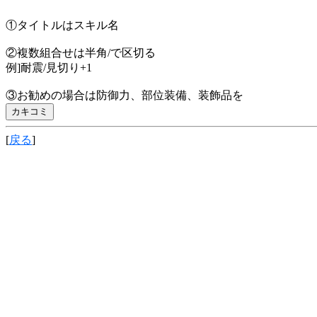
①タイトルはスキル名
②複数組合せは半角/で区切る
例]耐震/見切り+1
③お勧めの場合は防御力、部位装備、装飾品を
[
戻る
]