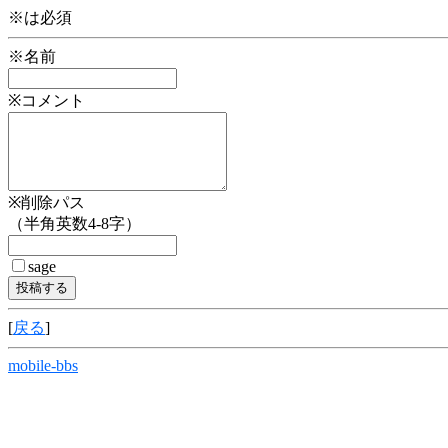
※は必須
※名前
※コメント
※削除パス
（半角英数4-8字）
sage
[
戻る
]
mobile-bbs