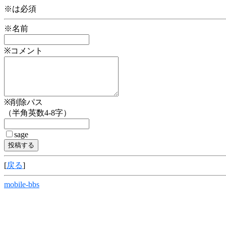
※は必須
※名前
※コメント
※削除パス
（半角英数4-8字）
sage
[
戻る
]
mobile-bbs