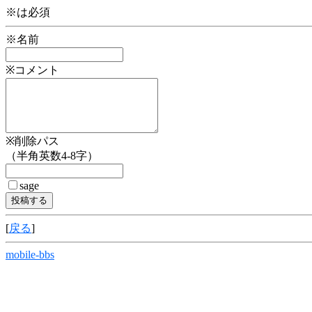
※は必須
※名前
※コメント
※削除パス
（半角英数4-8字）
sage
[
戻る
]
mobile-bbs