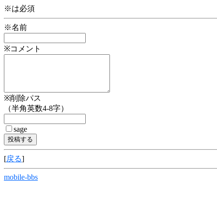
※は必須
※名前
※コメント
※削除パス
（半角英数4-8字）
sage
[
戻る
]
mobile-bbs