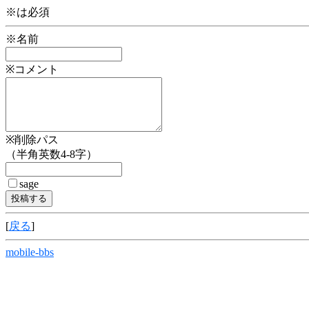
※は必須
※名前
※コメント
※削除パス
（半角英数4-8字）
sage
[
戻る
]
mobile-bbs