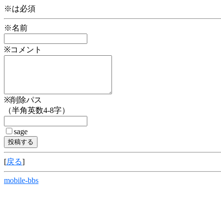
※は必須
※名前
※コメント
※削除パス
（半角英数4-8字）
sage
[
戻る
]
mobile-bbs