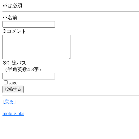
※は必須
※名前
※コメント
※削除パス
（半角英数4-8字）
sage
[
戻る
]
mobile-bbs