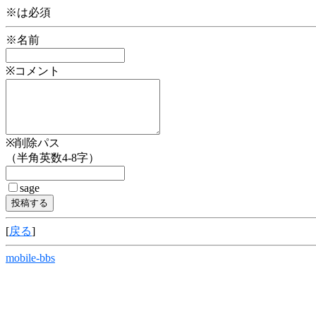
※は必須
※名前
※コメント
※削除パス
（半角英数4-8字）
sage
[
戻る
]
mobile-bbs