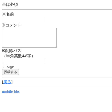
※は必須
※名前
※コメント
※削除パス
（半角英数4-8字）
sage
[
戻る
]
mobile-bbs