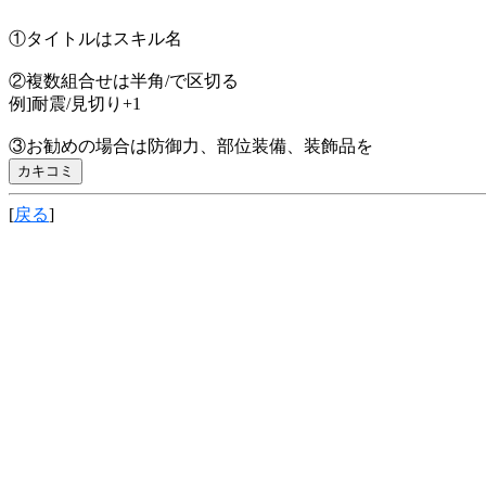
①タイトルはスキル名
②複数組合せは半角/で区切る
例]耐震/見切り+1
③お勧めの場合は防御力、部位装備、装飾品を
[
戻る
]